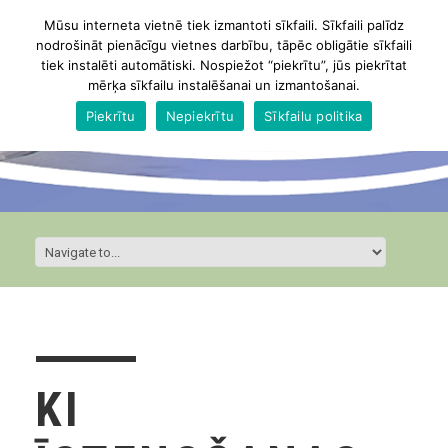
Mūsu interneta vietnē tiek izmantoti sīkfaili. Sīkfaili palīdz
nodrošināt pienācīgu vietnes darbību, tāpēc obligātie sīkfaili
tiek instalēti automātiski. Nospiežot “piekrītu”, jūs piekrītat
mērķa sīkfailu instalēšanai un izmantošanai.
Piekrītu
Nepiekrītu
Sīkfailu politika
KI