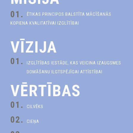
01.
ĒTIKAS PRINCIPOS BALSTĪTA MĀCĪŠANĀS
KOPIENA KVALITATĪVAI IZGLĪTĪBAI
VĪZIJA
01.
IZGLĪTĪBAS IESTĀDE, KAS VEICINA IZAUGSMES
DOMĀŠANU ILGTSPĒJĪGAI ATTĪSTĪBAI
VĒRTĪBAS
01.
CILVĒKS
02.
CIEŅA