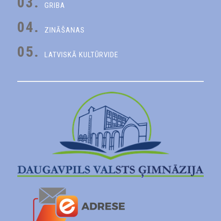
03.
GRIBA
04.
ZINĀŠANAS
05.
LATVISKĀ KULTŪRVIDE