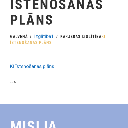
ĪSTENOŠANAS
PLĀNS
Izglitiba1
GALVENĀ
KARJERAS IZGLĪTĪBA
KI
ĪSTENOŠANAS PLĀNS
KI īstenošanas plāns
-->
MISIJA