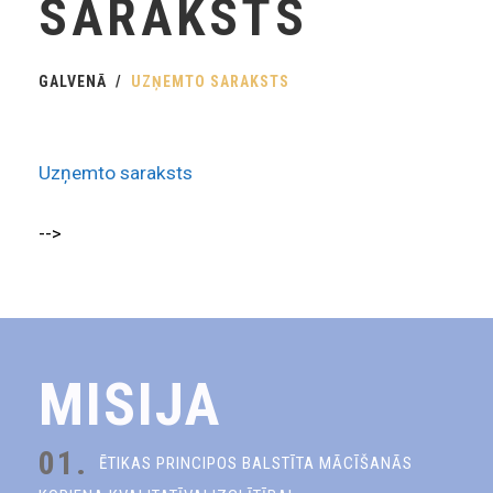
SARAKSTS
GALVENĀ
UZŅEMTO SARAKSTS
Uzņemto saraksts
-->
MISIJA
01.
ĒTIKAS PRINCIPOS BALSTĪTA MĀCĪŠANĀS