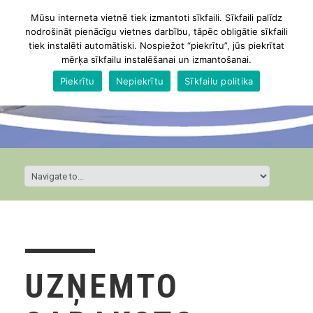
Mūsu interneta vietnē tiek izmantoti sīkfaili. Sīkfaili palīdz
nodrošināt pienācīgu vietnes darbību, tāpēc obligātie sīkfaili
tiek instalēti automātiski. Nospiežot “piekrītu”, jūs piekrītat
mērķa sīkfailu instalēšanai un izmantošanai.
Piekrītu
Nepiekrītu
Sīkfailu politika
UZŅEMTO