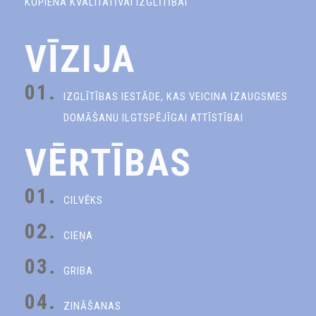
KOPIENA KVALITATĪVAI IZGLĪTĪBAI
VĪZIJA
01.
IZGLĪTĪBAS IESTĀDE, KAS VEICINA IZAUGSMES
DOMĀŠANU ILGTSPĒJĪGAI ATTĪSTĪBAI
VĒRTĪBAS
01.
CILVĒKS
02.
CIEŅA
03.
GRIBA
04.
ZINĀŠANAS