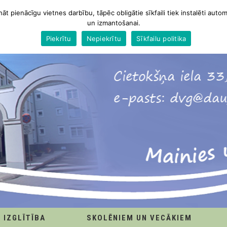
nāt pienācīgu vietnes darbību, tāpēc obligātie sīkfaili tiek instalēti autom
un izmantošanai.
Piekrītu
Nepiekrītu
Sīkfailu politika
IZGLĪTĪBA
SKOLĒNIEM UN VECĀKIEM