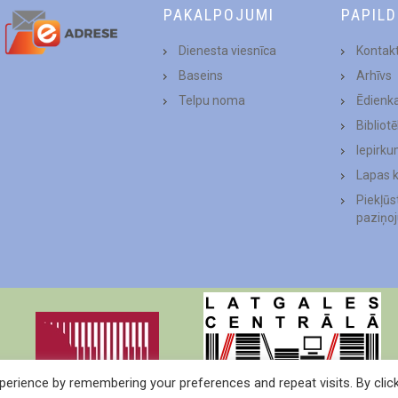
PAKALPOJUMI
PAPIL
Dienesta viesnīca
Kontakt
Baseins
Arhīvs
Telpu noma
Ēdienk
Bibliot
Iepirku
Lapas 
Piekļū
paziņo
erience by remembering your preferences and repeat visits. By clic