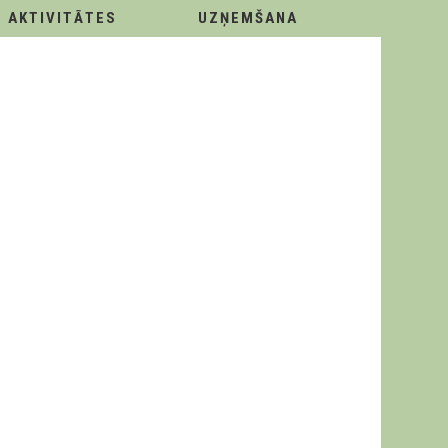
AKTIVITĀTES
UZŅEMŠANA