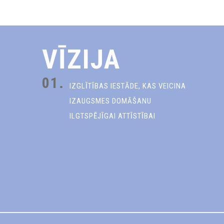
VĪZIJA
01.
IZGLĪTĪBAS IESTĀDE, KAS VEICINA
IZAUGSMES DOMĀŠANU
ILGTSPĒJĪGAI ATTĪSTĪBAI