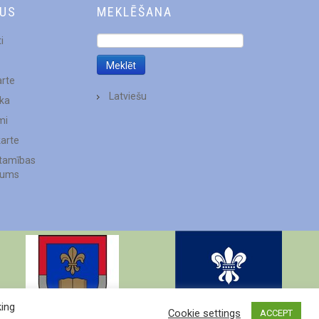
DUS
MEKLĒŠANA
i
arte
Latviešu
ēka
mi
karte
stamības
jums
king
Cookie settings
ACCEPT