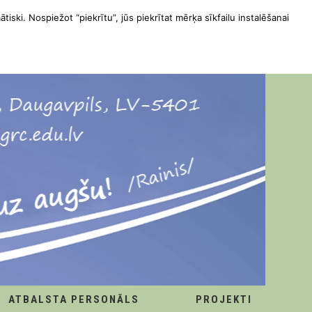
ātiski. Nospiežot “piekrītu”, jūs piekrītat mērķa sīkfailu instalēšanai
ATBALSTA PERSONĀLS
PROJEKTI