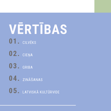
VĒRTĪBAS
01.
CILVĒKS
02.
CIEŅA
03.
GRIBA
04.
ZINĀŠANAS
05.
LATVISKĀ KULTŪRVIDE