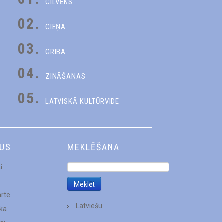
CILVĒKS
02.
CIEŅA
03.
GRIBA
04.
ZINĀŠANAS
05.
LATVISKĀ KULTŪRVIDE
DUS
MEKLĒŠANA
i
arte
Latviešu
ēka