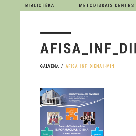
BIBLIOTĒKA
METODISKAIS CENTRS
AFISA_INF_D
GALVENĀ
AFISA_INF_DIENA1-MIN