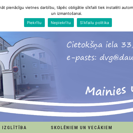
nāt pienācīgu vietnes darbību, tāpēc obligātie sīkfaili tiek instalēti autom
un izmantošanai.
Piekrītu
Nepiekrītu
Sīkfailu politika
IZGLĪTĪBA
SKOLĒNIEM UN VECĀKIEM