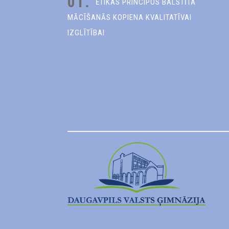
01.
ĒTIKAS PRINCIPOS BALSTĪTA
MĀCĪŠANĀS KOPIENA KVALITATĪVAI
IZGLĪTĪBAI