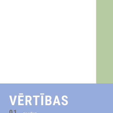
VĒRTĪBAS
01.