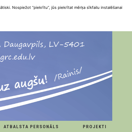
ātiski. Nospiežot “piekrītu”, jūs piekrītat mērķa sīkfailu instalēšanai
ATBALSTA PERSONĀLS
PROJEKTI