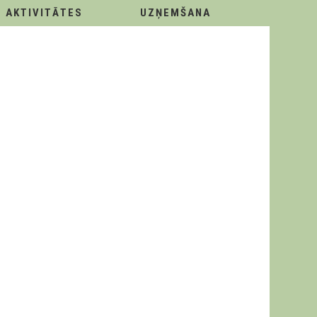
AKTIVITĀTES
UZŅEMŠANA