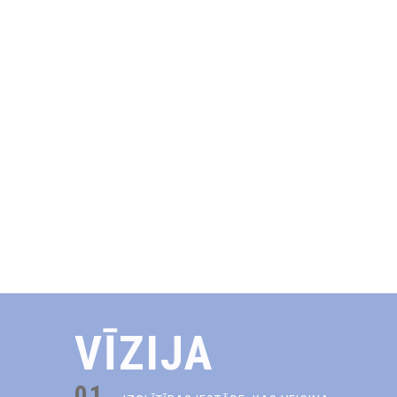
VĪZIJA
01.