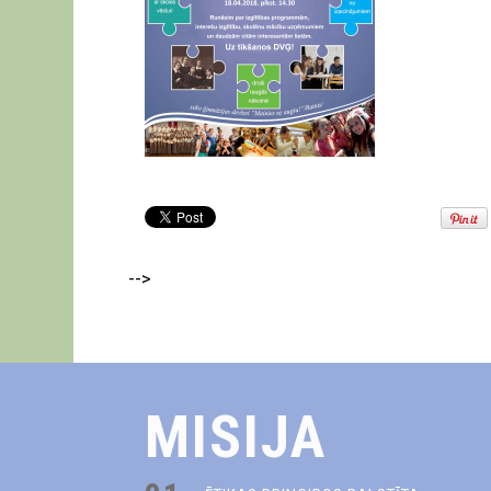
-->
MISIJA