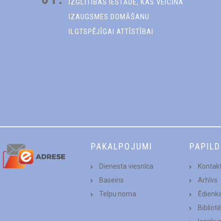
IZGLĪTĪBAS IESTĀDE, KAS VEICINA
IZAUGSMES DOMĀŠANU
ILGTSPĒJĪGAI ATTĪSTĪBAI
PAKALPOJUMI
PAPIL
Dienesta viesnīca
Kontakt
Baseins
Arhīvs
Telpu noma
Ēdienk
Bibliot