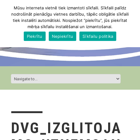
Mūsu interneta vietnē tiek izmantoti sīkfaili. Sīkfaili palīdz
nodrošināt pienācīgu vietnes darbību, tāpēc obligātie sīkfaili
tiek instalēti automātiski. Nospiežot “piekrītu”, jūs piekrītat
mērķa sīkfailu instalēšanai un izmantošanai.
Piekrītu
Nepiekrītu
Sīkfailu politika
DVG_IZGLITOJA