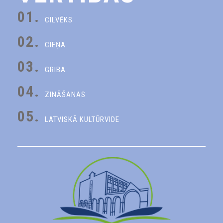
01.
CILVĒKS
02.
CIEŅA
03.
GRIBA
04.
ZINĀŠANAS
05.
LATVISKĀ KULTŪRVIDE