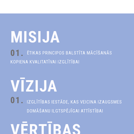
MISIJA
01.
ĒTIKAS PRINCIPOS BALSTĪTA MĀCĪŠANĀS
KOPIENA KVALITATĪVAI IZGLĪTĪBAI
VĪZIJA
01.
IZGLĪTĪBAS IESTĀDE, KAS VEICINA IZAUGSMES
DOMĀŠANU ILGTSPĒJĪGAI ATTĪSTĪBAI
VĒRTĪBAS