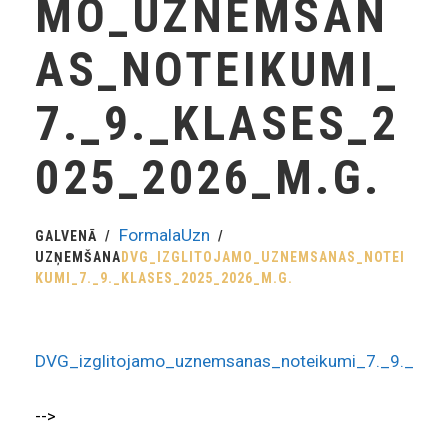
MO_UZNEMSAN
AS_NOTEIKUMI_
7._9._KLASES_2
025_2026_M.G.
FormalaUzn
GALVENĀ
UZŅEMŠANA
DVG_IZGLITOJAMO_UZNEMSANAS_NOTEI
KUMI_7._9._KLASES_2025_2026_M.G.
DVG_izglitojamo_uznemsanas_noteikumi_7._9._kla
-->