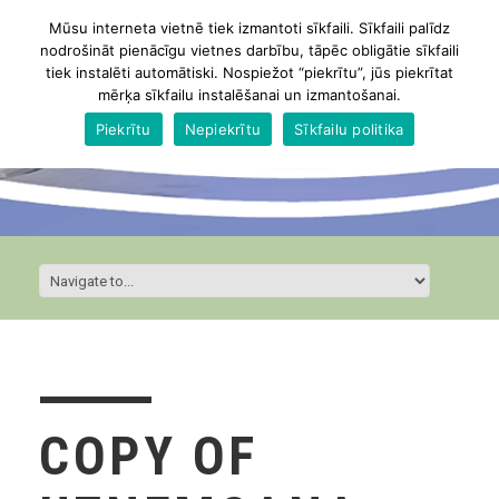
Mūsu interneta vietnē tiek izmantoti sīkfaili. Sīkfaili palīdz
nodrošināt pienācīgu vietnes darbību, tāpēc obligātie sīkfaili
tiek instalēti automātiski. Nospiežot “piekrītu”, jūs piekrītat
mērķa sīkfailu instalēšanai un izmantošanai.
Piekrītu
Nepiekrītu
Sīkfailu politika
COPY OF