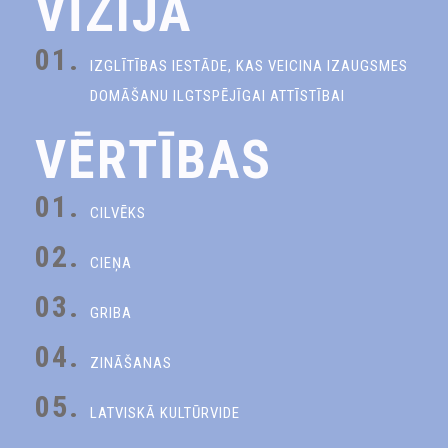
VĪZIJA
01.
IZGLĪTĪBAS IESTĀDE, KAS VEICINA IZAUGSMES
DOMĀŠANU ILGTSPĒJĪGAI ATTĪSTĪBAI
VĒRTĪBAS
01.
CILVĒKS
02.
CIEŅA
03.
GRIBA
04.
ZINĀŠANAS
05.
LATVISKĀ KULTŪRVIDE