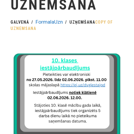
UZNEMSANA
FormalaUzn
GALVENĀ
UZŅEMŠANA
COPY OF
UZNEMSANA