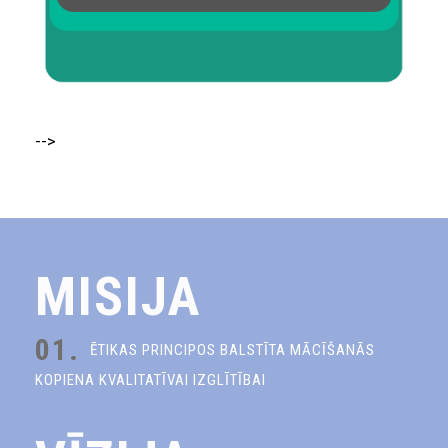
-->
MISIJA
01.
ĒTIKAS PRINCIPOS BALSTĪTA MĀCĪŠANĀS
KOPIENA KVALITATĪVAI IZGLĪTĪBAI