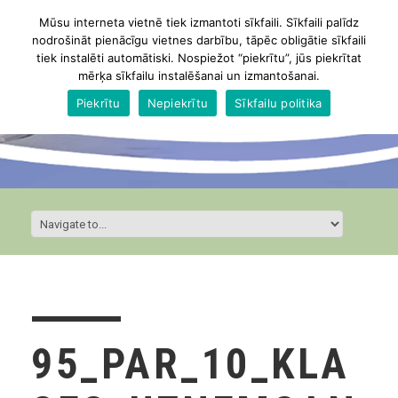
Mūsu interneta vietnē tiek izmantoti sīkfaili. Sīkfaili palīdz
nodrošināt pienācīgu vietnes darbību, tāpēc obligātie sīkfaili
tiek instalēti automātiski. Nospiežot “piekrītu”, jūs piekrītat
mērķa sīkfailu instalēšanai un izmantošanai.
Piekrītu
Nepiekrītu
Sīkfailu politika
95_PAR_10_KLA