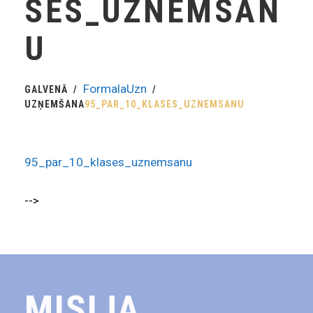
SES_UZNEMSAN
U
FormalaUzn
GALVENĀ
UZŅEMŠANA
95_PAR_10_KLASES_UZNEMSANU
95_par_10_klases_uznemsanu
-->
MISIJA