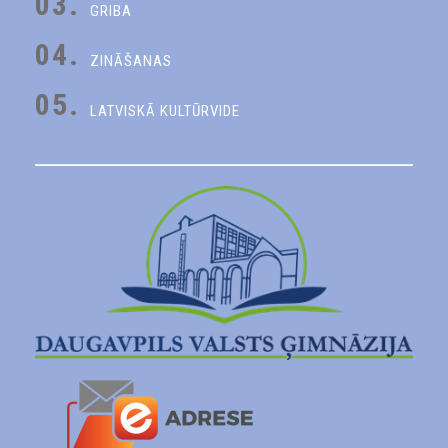
03.
GRIBA
04.
ZINĀŠANAS
05.
LATVISKĀ KULTŪRVIDE