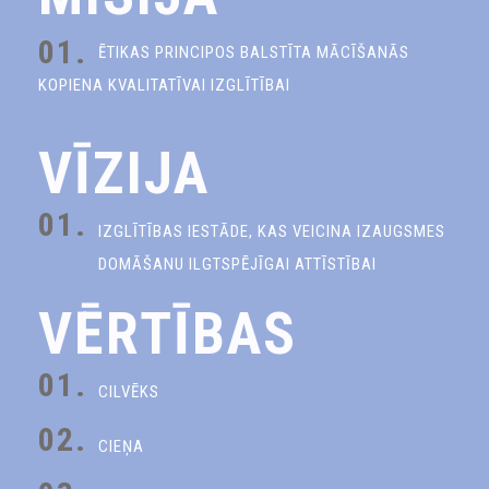
01.
ĒTIKAS PRINCIPOS BALSTĪTA MĀCĪŠANĀS
KOPIENA KVALITATĪVAI IZGLĪTĪBAI
VĪZIJA
01.
IZGLĪTĪBAS IESTĀDE, KAS VEICINA IZAUGSMES
DOMĀŠANU ILGTSPĒJĪGAI ATTĪSTĪBAI
VĒRTĪBAS
01.
CILVĒKS
02.
CIEŅA