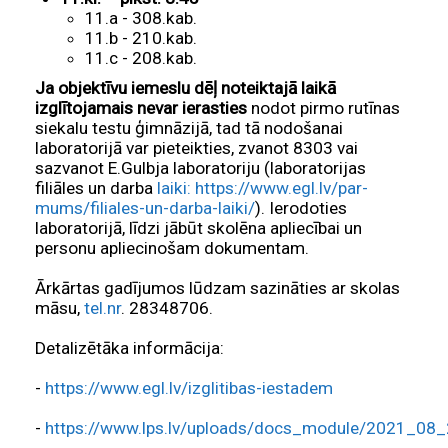
11.a - 308.kab.
11.b - 210.kab.
11.c - 208.kab.
Ja objektīvu iemeslu dēļ noteiktajā laikā
izglītojamais nevar ierasties
nodot pirmo rutīnas
siekalu testu ģimnāzijā, tad tā nodošanai
laboratorijā var pieteikties, zvanot 8303 vai
sazvanot E.Gulbja laboratoriju (laboratorijas
filiāles un darba
laiki: https://www.egl.lv/par-
mums/filiales-un-darba-laiki/
). Ierodoties
laboratorijā, līdzi jābūt skolēna apliecībai un
personu apliecinošam dokumentam.
Ārkārtas gadījumos lūdzam sazināties ar skolas
māsu,
tel.nr
. 28348706.
Detalizētāka informācija:
-
https://www.egl.lv/izglitibas-iestadem
-
https://www.lps.lv/uploads/docs_module/2021_08