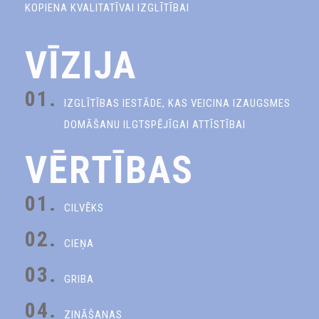
KOPIENA KVALITATĪVAI IZGLĪTĪBAI
VĪZIJA
01.
IZGLĪTĪBAS IESTĀDE, KAS VEICINA IZAUGSMES
DOMĀŠANU ILGTSPĒJĪGAI ATTĪSTĪBAI
VĒRTĪBAS
01.
CILVĒKS
02.
CIEŅA
03.
GRIBA
04.
ZINĀŠANAS