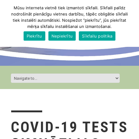
Mūsu interneta vietnē tiek izmantoti sīkfaili. Sīkfaili palīdz
nodrošināt pienācīgu vietnes darbību, tāpēc obligātie sīkfaili
tiek instalēti automātiski. Nospiežot “piekrītu”, jūs piekrītat
mērķa sīkfailu instalēšanai un izmantošanai.
Piekrītu
Nepiekrītu
Sīkfailu politika
COVID-19 TESTS