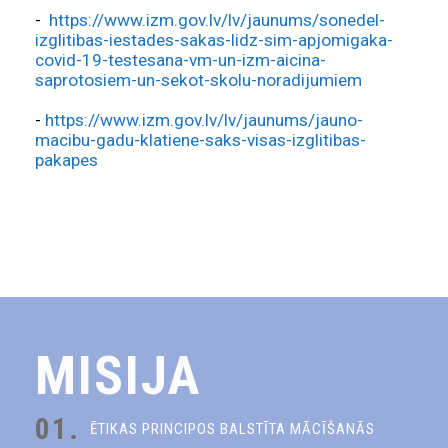
-
https://www.izm.gov.lv/lv/jaunums/sonedel-
izglitibas-iestades-sakas-lidz-sim-apjomigaka-
covid-19-testesana-vm-un-izm-aicina-
saprotosiem-un-sekot-skolu-noradijumiem
-
https://www.izm.gov.lv/lv/jaunums/jauno-
macibu-gadu-klatiene-saks-visas-izglitibas-
pakapes
MISIJA
01.
ĒTIKAS PRINCIPOS BALSTĪTA MĀCĪŠANĀS