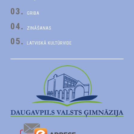
03.
GRIBA
04.
ZINĀŠANAS
05.
LATVISKĀ KULTŪRVIDE