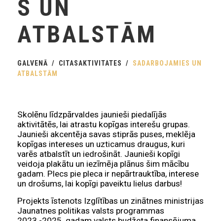
S UN
ATBALSTĀM
GALVENĀ
CITASAKTIVITATES
SADARBOJAMIES UN
ATBALSTĀM
Skolēnu līdzpārvaldes jaunieši piedalījās
aktivitātēs, lai atrastu kopīgas interešu grupas.
Jaunieši akcentēja savas stiprās puses, meklēja
kopīgas intereses un uzticamus draugus, kuri
varēs atbalstīt un iedrošināt. Jaunieši kopīgi
veidoja plakātu un iezīmēja plānus šim mācību
gadam. Plecs pie pleca ir nepārtrauktība, interese
un drošums, lai kopīgi paveiktu lielus darbus!
Projekts īstenots Izglītības un zinātnes ministrijas
Jaunatnes politikas valsts programmas
2023.-2025. gadam valsts budžeta finansējuma