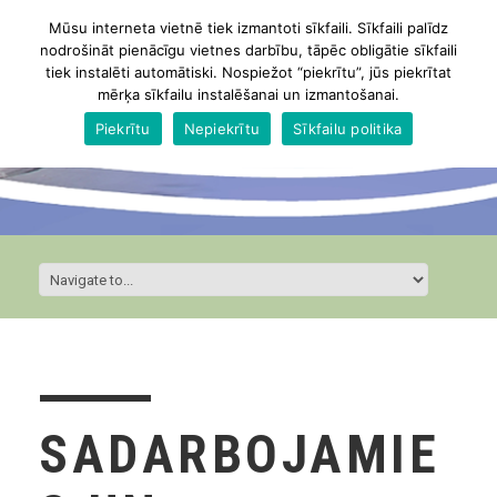
Mūsu interneta vietnē tiek izmantoti sīkfaili. Sīkfaili palīdz
nodrošināt pienācīgu vietnes darbību, tāpēc obligātie sīkfaili
tiek instalēti automātiski. Nospiežot “piekrītu”, jūs piekrītat
mērķa sīkfailu instalēšanai un izmantošanai.
Piekrītu
Nepiekrītu
Sīkfailu politika
SADARBOJAMIE