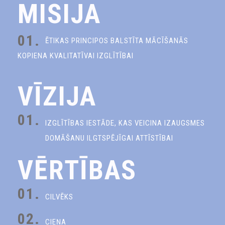
MISIJA
01.
ĒTIKAS PRINCIPOS BALSTĪTA MĀCĪŠANĀS
KOPIENA KVALITATĪVAI IZGLĪTĪBAI
VĪZIJA
01.
IZGLĪTĪBAS IESTĀDE, KAS VEICINA IZAUGSMES
DOMĀŠANU ILGTSPĒJĪGAI ATTĪSTĪBAI
VĒRTĪBAS
01.
CILVĒKS
02.
CIEŅA