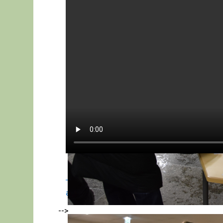
Tweet this
Share
article
-->