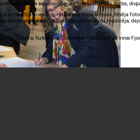
Absolventu vakara sagatavošana ir īsts komandas darbs, div
 kuri rakstīja scenāriju, rotāja zāli, nesa krēslus, līmēja fo
sagatavoja ekskursiju uz Vienības pamatskolu, muzicēja, dej
jām – Sandrai Rutkovskai, Svetlanai Proščinko un Irinai Fjo