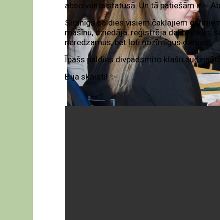
absolventa statusā. Un tā patiešām ir – 
Sirsnīgs paldies visiem čaklajiem gariņiem,
mašīnu, dziedāja, reģistrēja dalībniekus, 
neredzamus, bet ļoti nozīmīgus darbus!
Īpašs paldies divpadsmito klašu audzinātā
Bija skaisti! ✨