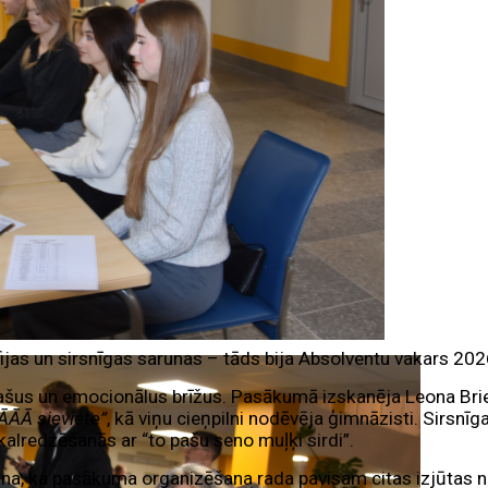
fijas un sirsnīgas sarunas – tāds bija Absolventu vakars 202
pašus un emocionālus brīžus. Pasākumā izskanēja Leona Bri
ĀĀĀ sieviete”
, kā viņu cieņpilni nodēvēja ģimnāzisti. Sirsnī
tkalredzēšanās ar “to pašu seno muļķi sirdi”.
na, ka pasākuma organizēšana rada pavisam citas izjūtas n