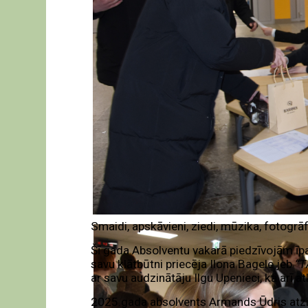
Smaidi, apskāvieni, ziedi, mūzika, fotogrā
Šī gada Absolventu vakarā piedzīvojām ī
savu klātbūtni priecēja Ilona Bagele jeb
“T
ar savu audzinātāju Ilgu Upenieci, kā arī a
2025.gada absolvents Armands Ūdris atzi