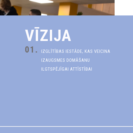
VĪZIJA
01.
IZGLĪTĪBAS IESTĀDE, KAS VEICINA
IZAUGSMES DOMĀŠANU
ILGTSPĒJĪGAI ATTĪSTĪBAI