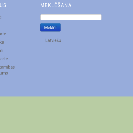
DUS
MEKLĒŠANA
i
arte
Latviešu
ēka
mi
karte
stamības
jums