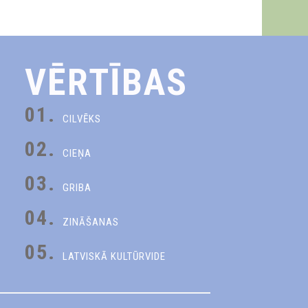
VĒRTĪBAS
01.
CILVĒKS
02.
CIEŅA
03.
GRIBA
04.
ZINĀŠANAS
05.
LATVISKĀ KULTŪRVIDE