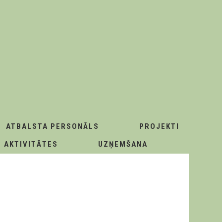
ATBALSTA PERSONĀLS
PROJEKTI
AKTIVITĀTES
UZŅEMŠANA