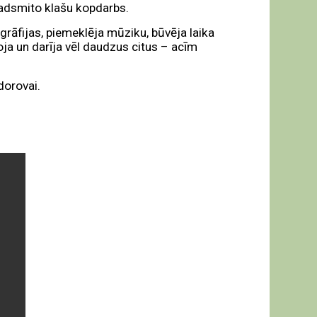
padsmito klašu kopdarbs.
togrāfijas, piemeklēja mūziku, būvēja laika
oja un darīja vēl daudzus citus – acīm
dorovai.