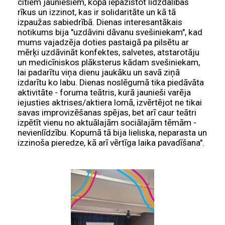
citiem jauniešiem, kopā iepazīstot līdzdalības
rīkus un izzinot, kas ir solidaritāte un kā tā
izpaužas sabiedrībā. Dienas interesantākais
notikums bija "uzdāvini dāvanu svešiniekam", kad
mums vajadzēja doties pastaigā pa pilsētu ar
mērķi uzdāvināt konfektes, salvetes, atstarotāju
un medicīniskos plāksterus kādam svešiniekam,
lai padarītu viņa dienu jaukāku un savā ziņā
izdarītu ko labu. Dienas noslēgumā tika piedāvāta
aktivitāte - foruma teātris, kurā jaunieši varēja
iejusties aktrises/aktiera lomā, izvērtējot ne tikai
savas improvizēšanas spējas, bet arī caur teātri
izpētīt vienu no aktuālajām sociālajām tēmām -
nevienlīdzību. Kopumā tā bija lieliska, neparasta un
izzinoša pieredze, kā arī vērtīga laika pavadīšana".