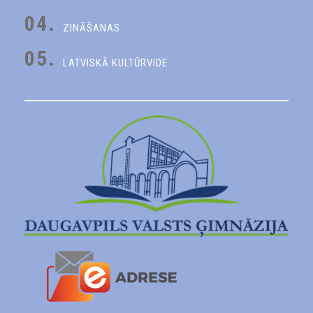
04.
ZINĀŠANAS
05.
LATVISKĀ KULTŪRVIDE