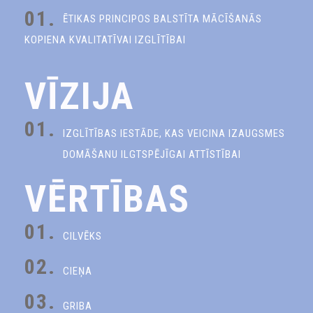
01.
ĒTIKAS PRINCIPOS BALSTĪTA MĀCĪŠANĀS
KOPIENA KVALITATĪVAI IZGLĪTĪBAI
VĪZIJA
01.
IZGLĪTĪBAS IESTĀDE, KAS VEICINA IZAUGSMES
DOMĀŠANU ILGTSPĒJĪGAI ATTĪSTĪBAI
VĒRTĪBAS
01.
CILVĒKS
02.
CIEŅA
03.
GRIBA