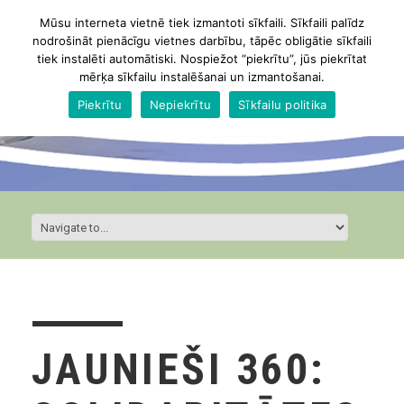
Mūsu interneta vietnē tiek izmantoti sīkfaili. Sīkfaili palīdz
nodrošināt pienācīgu vietnes darbību, tāpēc obligātie sīkfaili
tiek instalēti automātiski. Nospiežot “piekrītu”, jūs piekrītat
mērķa sīkfailu instalēšanai un izmantošanai.
Piekrītu
Nepiekrītu
Sīkfailu politika
JAUNIEŠI 360: