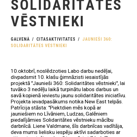
SOLIDARITĀTES
VĒSTNIEKI
GALVENĀ
CITASAKTIVITATES
JAUNIEŠI 360:
SOLIDARITĀTES VĒSTNIEKI
10.oktobrī, noslēdzoties Labo darbu nedēļai,
divpadsmit 10. klašu ģimnāzisti iesaistījās
projektā "Jaunieši 360: Solidaritātes vēstnieki", lai
tuvāko 3 nedēļu laikā turpinātu labos darbus un
savā kopienā ieviestu jaunu solidaritātes iniciatīvu.
Projekta ievadpasākums notika New East telpās.
Patrīcija stāsta: "Piektdien mēs kopā ar
jauniešiem no Līvāniem, Ludzas, Galēniem
piedalījāmies Solidaritātes vēstnieku mācību
darbnīcā. Liene Valdmane, šīs darbnīcas vadītāja,
deva mums lielisku iespēju aktīvi sadarboties ar