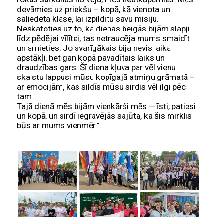
devāmies uz priekšu – kopā, kā vienota un
saliedēta klase, lai izpildītu savu misiju.
Neskatoties uz to, ka dienas beigās bijām slapji
līdz pēdējai vīlītei, tas netraucēja mums smaidīt
un smieties. Jo svarīgākais bija nevis laika
apstākļi, bet gan kopā pavadītais laiks un
draudzības gars. Šī diena kļuva par vēl vienu
skaistu lappusi mūsu kopīgajā atmiņu grāmatā –
ar emocijām, kas sildīs mūsu sirdis vēl ilgi pēc
tam.
Tajā dienā mēs bijām vienkārši mēs — īsti, patiesi
un kopā, un sirdī iegravējās sajūta, ka šis mirklis
būs ar mums vienmēr."