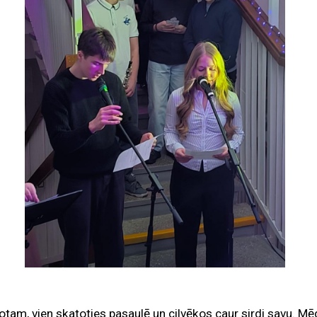
otam, vien skatoties pasaulē un cilvēkos caur sirdi savu. Mēd