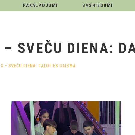
PAKALPOJUMI
SASNIEGUMI
 – SVEČU DIENA: D
IS – SVEČU DIENA: DALOTIES GAISMĀ