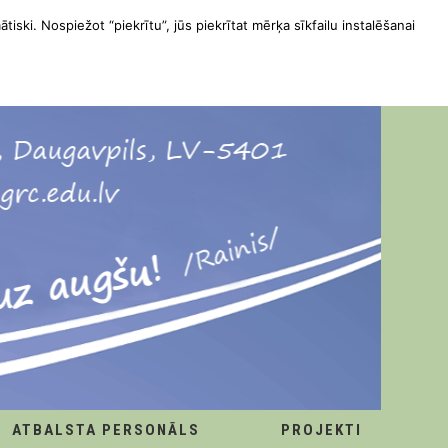
ātiski. Nospiežot “piekrītu”, jūs piekrītat mērķa sīkfailu instalēšanai
ATBALSTA PERSONĀLS
PROJEKTI