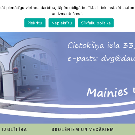
nāt pienācīgu vietnes darbību, tāpēc obligātie sīkfaili tiek instalēti autom
un izmantošanai.
Piekrītu
Nepiekrītu
Sīkfailu politika
IZGLĪTĪBA
SKOLĒNIEM UN VECĀKIEM