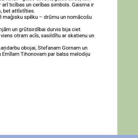
arī ticības un cerības simbols. Gaisma ir
 bet attīstīties.
dēvē maģisku spēku – drūmu un nomācošu
jām un grūtsirdībai durvis bija ciet.
 viens otram acīs, sasildītu ar skatienu un
 skaņdarbu obojai, Stefanam Gornam un
 un Emīlam Tihonovam par balss melodiju