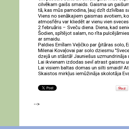
cilvēkam gaišs smaids. Gaisma un gaišums 
tā, kas mūs pamodina, ļauj dzīt dzīvības sak
Viens no senākajiem gaismas avotiem, ko
atmosfēru var kliedēt ar vienu vien sveces
2.februāris – Sveču diena. Diena, kad senie
Šodien, spītējot salam, no rīta pulcējāmies
ar smaidu.
Paldies Emīlam Veļičko par ģitāras solo,
Milenai Kovaļovai par solo dziesmu "Svece
dzejā un stāstā! Jauniešus uzmundrināja u
Lai ikvienam izdodas sevī atrast gaismu un 
Lai visiem baltas domas un silti smaidi! A
Skaistos mirkļus iemūžināja skolotāja Ev
-->