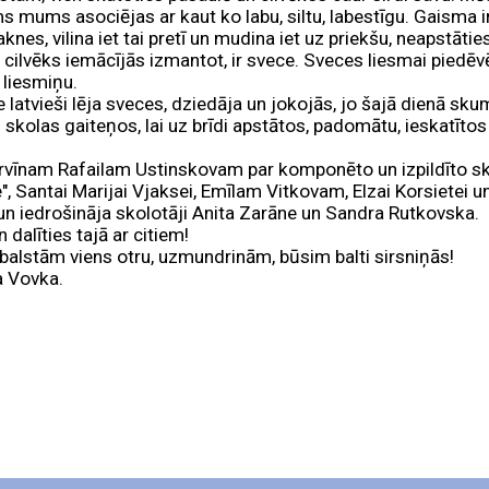
mums asociējas ar kaut ko labu, siltu, labestīgu. Gaisma ir 
nes, vilina iet tai pretī un mudina iet uz priekšu, neapstāties,
 cilvēks iemācījās izmantot, ir svece. Sveces liesmai pie
 liesmiņu.
 latvieši lēja sveces, dziedāja un jokojās, jo šajā dienā skum
 skolas gaiteņos, lai uz brīdi apstātos, padomātu, ieskatītos
 Ervīnam Rafailam Ustinskovam par komponēto un izpildīto
", Santai Marijai Vjaksei, Emīlam Vitkovam, Elzai Korsietei
n iedrošināja skolotāji Anita Zarāne un Sandra Rutkovska.
dalīties tajā ar citiem!
tbalstām viens otru, uzmundrinām, būsim balti sirsniņās!
a Vovka.