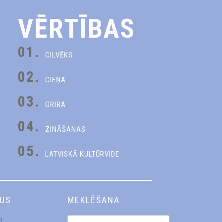
VĒRTĪBAS
01.
CILVĒKS
02.
CIEŅA
03.
GRIBA
04.
ZINĀŠANAS
05.
LATVISKĀ KULTŪRVIDE
DUS
MEKLĒŠANA
i