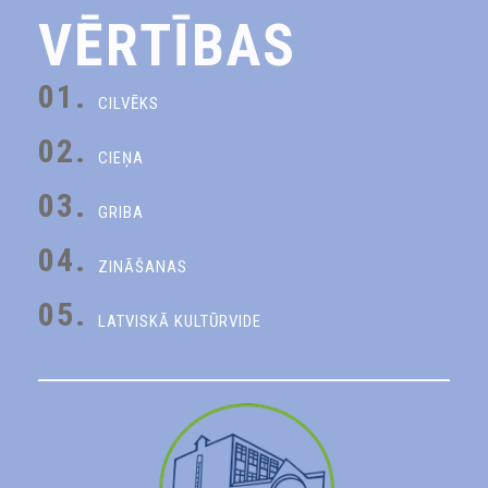
VĒRTĪBAS
01.
CILVĒKS
02.
CIEŅA
03.
GRIBA
04.
ZINĀŠANAS
05.
LATVISKĀ KULTŪRVIDE