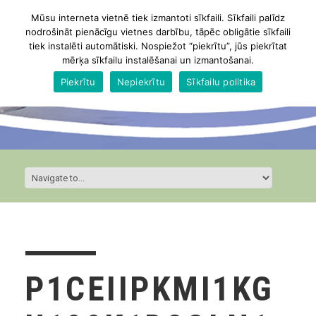
Mūsu interneta vietnē tiek izmantoti sīkfaili. Sīkfaili palīdz
nodrošināt pienācīgu vietnes darbību, tāpēc obligātie sīkfaili
tiek instalēti automātiski. Nospiežot “piekrītu”, jūs piekrītat
mērķa sīkfailu instalēšanai un izmantošanai.
Piekrītu
Nepiekrītu
Sīkfailu politika
P1CEIIPKMI1KG