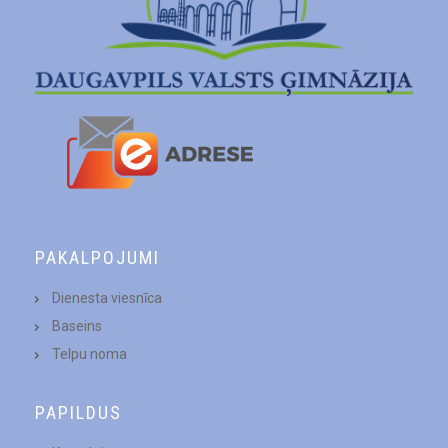
PAKALPOJUMI
Dienesta viesnīca
Baseins
Telpu noma
PAPILDUS