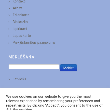
Kontakti
Arhīvs
Ēdienkarte
Bibliotēka
Iepirkumi
Lapas karte
Piekļūstamības paziņojums
MEKLĒŠANA
Latviešu
We use cookies on our website to give you the most
relevant experience by remembering your preferences and
repeat visits. By clicking “Accept”, you consent to the use of
ALL the cookies.