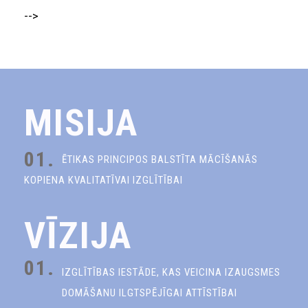
-->
MISIJA
01.
ĒTIKAS PRINCIPOS BALSTĪTA MĀCĪŠANĀS
KOPIENA KVALITATĪVAI IZGLĪTĪBAI
VĪZIJA
01.
IZGLĪTĪBAS IESTĀDE, KAS VEICINA IZAUGSMES
DOMĀŠANU ILGTSPĒJĪGAI ATTĪSTĪBAI