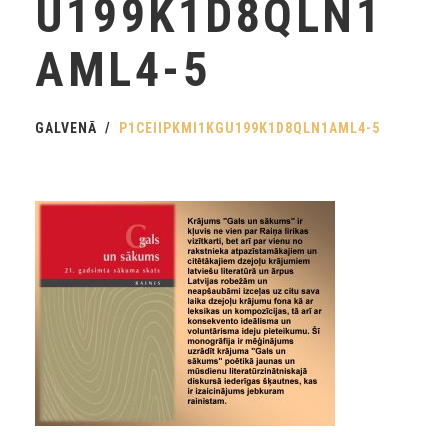
U199K1D8QLN1
AML4-5
GALVENĀ
P1CEIIPKMI1KGU199K1D8QLN1AML4-5