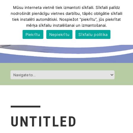
Mūsu interneta vietnē tiek izmantoti sīkfaili. Sīkfaili palīdz
nodrošināt pienācīgu vietnes darbību, tāpēc obligātie sīkfaili
tiek instalēti automātiski. Nospiežot “piekrītu”, jūs piekrītat
mērķa sīkfailu instalēšanai un izmantošanai.
Piekrītu
Nepiekrītu
Sīkfailu politika
UNTITLED