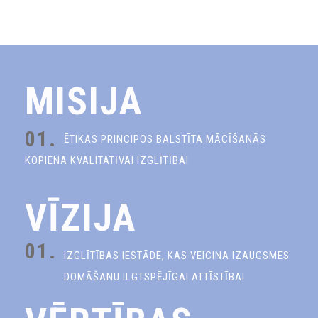
MISIJA
01.
ĒTIKAS PRINCIPOS BALSTĪTA MĀCĪŠANĀS
KOPIENA KVALITATĪVAI IZGLĪTĪBAI
VĪZIJA
01.
IZGLĪTĪBAS IESTĀDE, KAS VEICINA IZAUGSMES
DOMĀŠANU ILGTSPĒJĪGAI ATTĪSTĪBAI