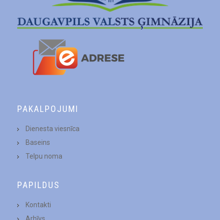
PAKALPOJUMI
Dienesta viesnīca
Baseins
Telpu noma
PAPILDUS
Kontakti
Arhīvs