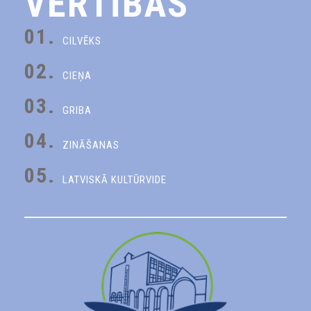
VĒRTĪBAS
01.
CILVĒKS
02.
CIEŅA
03.
GRIBA
04.
ZINĀŠANAS
05.
LATVISKĀ KULTŪRVIDE