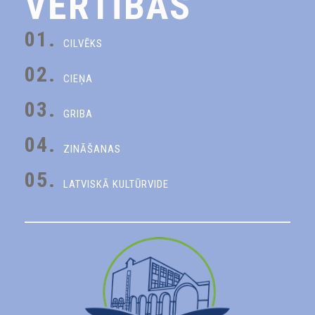
VĒRTĪBAS
01.
CILVĒKS
02.
CIEŅA
03.
GRIBA
04.
ZINĀŠANAS
05.
LATVISKĀ KULTŪRVIDE