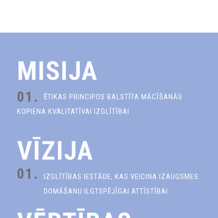
MISIJA
01.
ĒTIKAS PRINCIPOS BALSTĪTA MĀCĪŠANĀS
KOPIENA KVALITATĪVAI IZGLĪTĪBAI
VĪZIJA
01.
IZGLĪTĪBAS IESTĀDE, KAS VEICINA IZAUGSMES
DOMĀŠANU ILGTSPĒJĪGAI ATTĪSTĪBAI