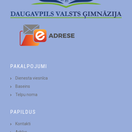
PAKALPOJUMI
Dienesta viesnīca
Baseins
Telpu noma
PAPILDUS
Kontakti
Arhīvs