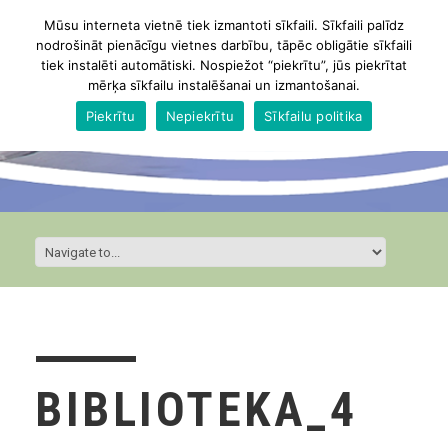
Mūsu interneta vietnē tiek izmantoti sīkfaili. Sīkfaili palīdz
nodrošināt pienācīgu vietnes darbību, tāpēc obligātie sīkfaili
tiek instalēti automātiski. Nospiežot “piekrītu”, jūs piekrītat
mērķa sīkfailu instalēšanai un izmantošanai.
Piekrītu
Nepiekrītu
Sīkfailu politika
BIBLIOTEKA_4