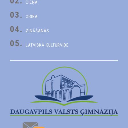
02.
CIEŅA
03.
GRIBA
04.
ZINĀŠANAS
05.
LATVISKĀ KULTŪRVIDE