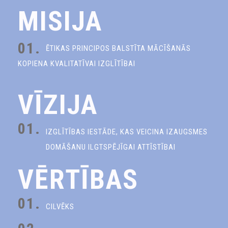
MISIJA
01.
ĒTIKAS PRINCIPOS BALSTĪTA MĀCĪŠANĀS
KOPIENA KVALITATĪVAI IZGLĪTĪBAI
VĪZIJA
01.
IZGLĪTĪBAS IESTĀDE, KAS VEICINA IZAUGSMES
DOMĀŠANU ILGTSPĒJĪGAI ATTĪSTĪBAI
VĒRTĪBAS
01.
CILVĒKS