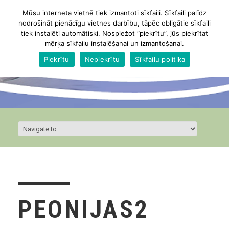
Mūsu interneta vietnē tiek izmantoti sīkfaili. Sīkfaili palīdz
nodrošināt pienācīgu vietnes darbību, tāpēc obligātie sīkfaili
tiek instalēti automātiski. Nospiežot “piekrītu”, jūs piekrītat
mērķa sīkfailu instalēšanai un izmantošanai.
Piekrītu
Nepiekrītu
Sīkfailu politika
PEONIJAS2