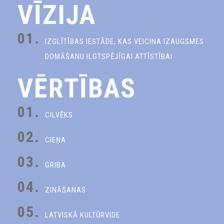
VĪZIJA
01.
IZGLĪTĪBAS IESTĀDE, KAS VEICINA IZAUGSMES
DOMĀŠANU ILGTSPĒJĪGAI ATTĪSTĪBAI
VĒRTĪBAS
01.
CILVĒKS
02.
CIEŅA
03.
GRIBA
04.
ZINĀŠANAS
05.
LATVISKĀ KULTŪRVIDE