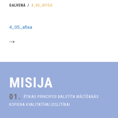
GALVENĀ
4_05_AFISA
4_05_afisa
-->
MISIJA
01.
ĒTIKAS PRINCIPOS BALSTĪTA MĀCĪŠANĀS
KOPIENA KVALITATĪVAI IZGLĪTĪBAI