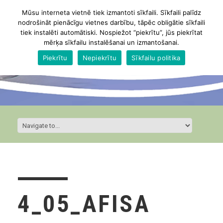
Mūsu interneta vietnē tiek izmantoti sīkfaili. Sīkfaili palīdz
nodrošināt pienācīgu vietnes darbību, tāpēc obligātie sīkfaili
tiek instalēti automātiski. Nospiežot “piekrītu”, jūs piekrītat
mērķa sīkfailu instalēšanai un izmantošanai.
Piekrītu
Nepiekrītu
Sīkfailu politika
4_05_AFISA