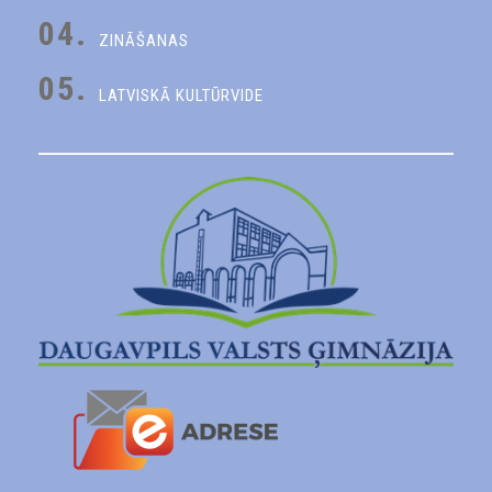
04.
ZINĀŠANAS
05.
LATVISKĀ KULTŪRVIDE