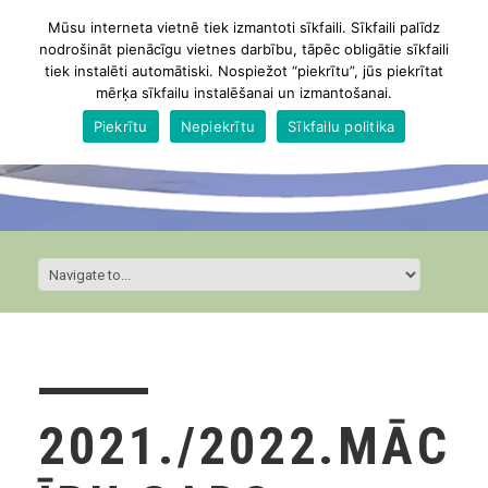
Mūsu interneta vietnē tiek izmantoti sīkfaili. Sīkfaili palīdz
nodrošināt pienācīgu vietnes darbību, tāpēc obligātie sīkfaili
tiek instalēti automātiski. Nospiežot “piekrītu”, jūs piekrītat
mērķa sīkfailu instalēšanai un izmantošanai.
Piekrītu
Nepiekrītu
Sīkfailu politika
2021./2022.MĀC