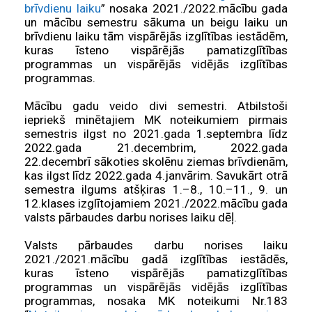
brīvdienu laiku
” nosaka 2021./2022.mācību gada
un mācību semestru sākuma un beigu laiku un
brīvdienu laiku tām vispārējās izglītības iestādēm,
kuras īsteno vispārējās pamatizglītības
programmas un vispārējās vidējās izglītības
programmas.
Mācību gadu veido divi semestri. Atbilstoši
iepriekš minētajiem MK noteikumiem pirmais
semestris ilgst no 2021.gada 1.septembra līdz
2022.gada 21.decembrim, 2022.gada
22.decembrī sākoties skolēnu ziemas brīvdienām,
kas ilgst līdz 2022.gada 4.janvārim. Savukārt otrā
semestra ilgums atšķiras 1.–8., 10.–11., 9. un
12.klases izglītojamiem 2021./2022.mācību gada
valsts pārbaudes darbu norises laiku dēļ.
Valsts pārbaudes darbu norises laiku
2021./2021.mācību gadā izglītības iestādēs,
kuras īsteno vispārējās pamatizglītības
programmas un vispārējās vidējās izglītības
programmas, nosaka MK noteikumi Nr.183