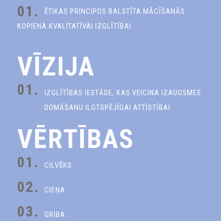
01.
ĒTIKAS PRINCIPOS BALSTĪTA MĀCĪŠANĀS
KOPIENA KVALITATĪVAI IZGLĪTĪBAI
VĪZIJA
01.
IZGLĪTĪBAS IESTĀDE, KAS VEICINA IZAUGSMES
DOMĀŠANU ILGTSPĒJĪGAI ATTĪSTĪBAI
VĒRTĪBAS
01.
CILVĒKS
02.
CIEŅA
03.
GRIBA