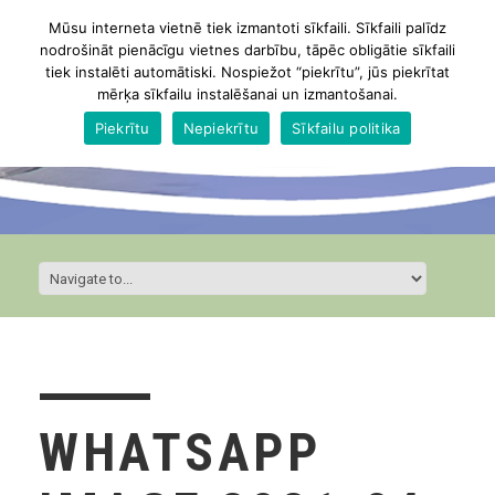
Mūsu interneta vietnē tiek izmantoti sīkfaili. Sīkfaili palīdz
nodrošināt pienācīgu vietnes darbību, tāpēc obligātie sīkfaili
tiek instalēti automātiski. Nospiežot “piekrītu”, jūs piekrītat
mērķa sīkfailu instalēšanai un izmantošanai.
Piekrītu
Nepiekrītu
Sīkfailu politika
WHATSAPP