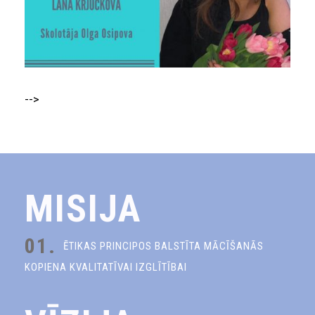
-->
MISIJA
01.
ĒTIKAS PRINCIPOS BALSTĪTA MĀCĪŠANĀS
KOPIENA KVALITATĪVAI IZGLĪTĪBAI