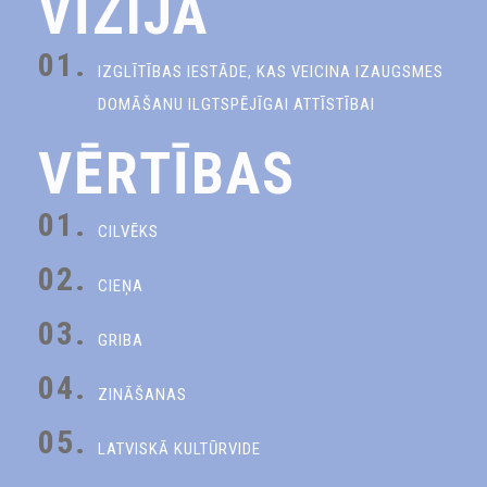
VĪZIJA
01.
IZGLĪTĪBAS IESTĀDE, KAS VEICINA IZAUGSMES
DOMĀŠANU ILGTSPĒJĪGAI ATTĪSTĪBAI
VĒRTĪBAS
01.
CILVĒKS
02.
CIEŅA
03.
GRIBA
04.
ZINĀŠANAS
05.
LATVISKĀ KULTŪRVIDE