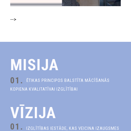
-->
MISIJA
01.
ĒTIKAS PRINCIPOS BALSTĪTA MĀCĪŠANĀS
KOPIENA KVALITATĪVAI IZGLĪTĪBAI
VĪZIJA
01.
IZGLĪTĪBAS IESTĀDE, KAS VEICINA IZAUGSMES