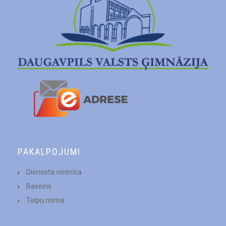
PAKALPOJUMI
Dienesta viesnīca
Baseins
Telpu noma