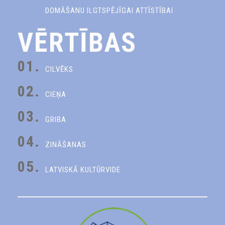
DOMĀŠANU ILGTSPĒJĪGAI ATTĪSTĪBAI
VĒRTĪBAS
01.
CILVĒKS
02.
CIEŅA
03.
GRIBA
04.
ZINĀŠANAS
05.
LATVISKĀ KULTŪRVIDE