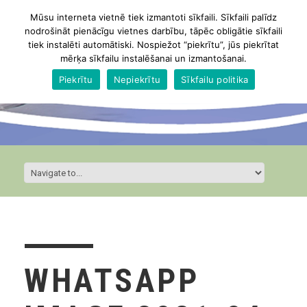
Mūsu interneta vietnē tiek izmantoti sīkfaili. Sīkfaili palīdz
nodrošināt pienācīgu vietnes darbību, tāpēc obligātie sīkfaili
tiek instalēti automātiski. Nospiežot “piekrītu”, jūs piekrītat
mērķa sīkfailu instalēšanai un izmantošanai.
Piekrītu
Nepiekrītu
Sīkfailu politika
WHATSAPP