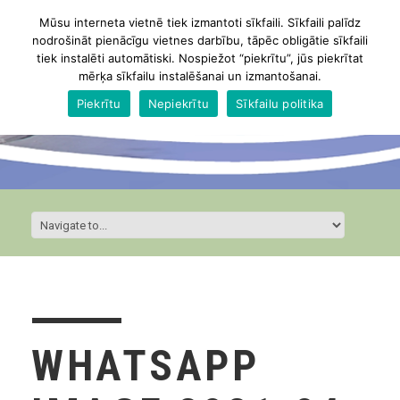
Mūsu interneta vietnē tiek izmantoti sīkfaili. Sīkfaili palīdz
nodrošināt pienācīgu vietnes darbību, tāpēc obligātie sīkfaili
tiek instalēti automātiski. Nospiežot “piekrītu”, jūs piekrītat
mērķa sīkfailu instalēšanai un izmantošanai.
Piekrītu
Nepiekrītu
Sīkfailu politika
WHATSAPP