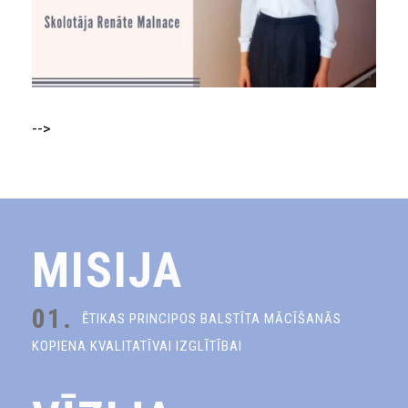
-->
MISIJA
01.
ĒTIKAS PRINCIPOS BALSTĪTA MĀCĪŠANĀS
KOPIENA KVALITATĪVAI IZGLĪTĪBAI