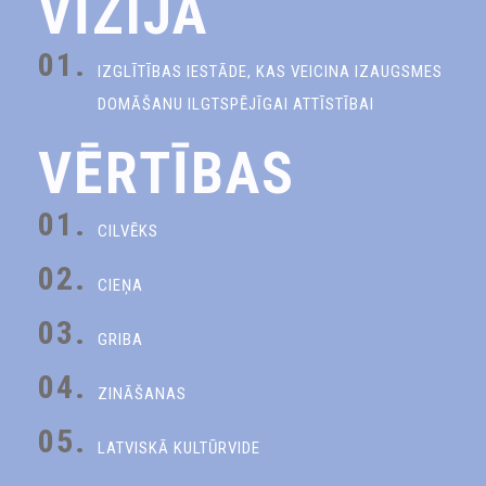
VĪZIJA
01.
IZGLĪTĪBAS IESTĀDE, KAS VEICINA IZAUGSMES
DOMĀŠANU ILGTSPĒJĪGAI ATTĪSTĪBAI
VĒRTĪBAS
01.
CILVĒKS
02.
CIEŅA
03.
GRIBA
04.
ZINĀŠANAS
05.
LATVISKĀ KULTŪRVIDE