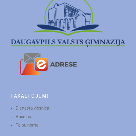
PAKALPOJUMI
Dienesta viesnīca
Baseins
Telpu noma