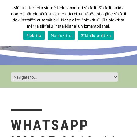
Mūsu interneta vietnē tiek izmantoti sīkfaili. Sīkfaili palīdz
nodrošināt pienācīgu vietnes darbību, tāpēc obligātie sīkfaili
tiek instalēti automātiski. Nospiežot “piekrītu”, jūs piekrītat
mērķa sīkfailu instalēšanai un izmantošanai.
Piekrītu
Nepiekrītu
Sīkfailu politika
WHATSAPP