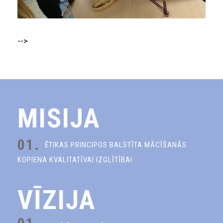
-->
MISIJA
01.
ĒTIKAS PRINCIPOS BALSTĪTA MĀCĪŠANĀS
KOPIENA KVALITATĪVAI IZGLĪTĪBAI
VĪZIJA