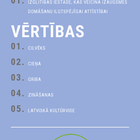
01.
IZGLĪTĪBAS IESTĀDE, KAS VEICINA IZAUGSMES
DOMĀŠANU ILGTSPĒJĪGAI ATTĪSTĪBAI
VĒRTĪBAS
01.
CILVĒKS
02.
CIEŅA
03.
GRIBA
04.
ZINĀŠANAS
05.
LATVISKĀ KULTŪRVIDE