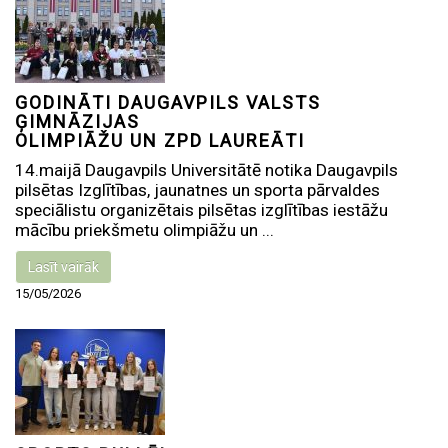
GODINĀTI DAUGAVPILS VALSTS
ĢIMNĀZIJAS
OLIMPIĀŽU UN ZPD LAUREĀTI
14.maijā Daugavpils Universitātē notika Daugavpils
pilsētas Izglītības, jaunatnes un sporta pārvaldes
speciālistu organizētais pilsētas izglītības iestāžu
mācību priekšmetu olimpiāžu un ...
Lasīt vairāk
15/05/2026