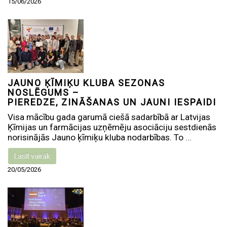
15/06/2026
JAUNO ĶĪMIĶU KLUBA SEZONAS
NOSLĒGUMS –
PIEREDZE, ZINĀŠANAS UN JAUNI IESPAIDI
Visa mācību gada garumā ciešā sadarbībā ar Latvijas
Ķīmijas un farmācijas uzņēmēju asociāciju sestdienās
norisinājās Jauno ķīmiķu kluba nodarbības. To ...
Lasīt vairāk
20/05/2026