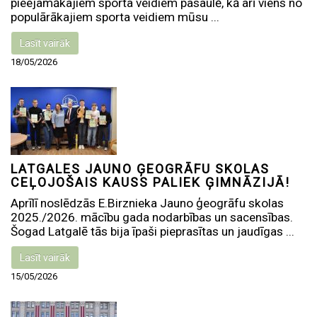
pieejamākajiem sporta veidiem pasaulē, kā arī viens no
populārākajiem sporta veidiem mūsu ...
Lasīt vairāk
18/05/2026
LATGALES JAUNO ĢEOGRĀFU SKOLAS
CEĻOJOŠAIS KAUSS PALIEK ĢIMNĀZIJĀ!
Aprīlī noslēdzās E.Birznieka Jauno ģeogrāfu skolas
2025./2026. mācību gada nodarbības un sacensības.
Šogad Latgalē tās bija īpaši pieprasītas un jaudīgas ...
Lasīt vairāk
15/05/2026