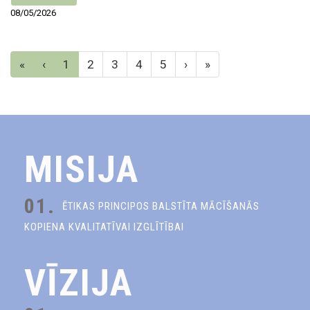
08/05/2026
«
‹
1
2
3
4
5
›
»
MISIJA
01.
ĒTIKAS PRINCIPOS BALSTĪTA MĀCĪŠANĀS
KOPIENA KVALITATĪVAI IZGLĪTĪBAI
VĪZIJA