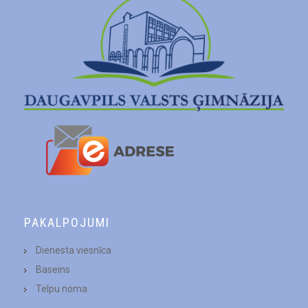
PAKALPOJUMI
Dienesta viesnīca
Baseins
Telpu noma