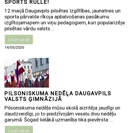
SPORTS RULLĒ!
12.maijā Daugavpils pilsētas Izglītības, jaunatnes un
sporta pārvalde rīkoja apbalvošanas pasākumu
izglītojamajiem un viņu pedagogiem, kuri popularizēja
pilsētas vārdu valsts ...
Lasīt vairāk
14/05/2026
PILSONISKUMA NEDĒĻA DAUGAVPILS
VALSTS ĢIMNĀZIJĀ
Pilsoniskuma nedēļa mūsu skolā aizritēja jaudīgi un
daudzveidīgi, jo to piedzīvojām veselu divu nedēļu
garumā. Šogad lielākā uzmanība tika pievērsta ...
Lasīt vairāk