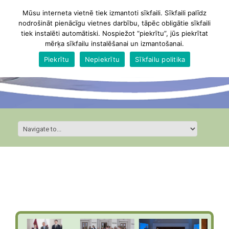
Mūsu interneta vietnē tiek izmantoti sīkfaili. Sīkfaili palīdz
nodrošināt pienācīgu vietnes darbību, tāpēc obligātie sīkfaili
tiek instalēti automātiski. Nospiežot “piekrītu”, jūs piekrītat
mērķa sīkfailu instalēšanai un izmantošanai.
Piekrītu
Nepiekrītu
Sīkfailu politika