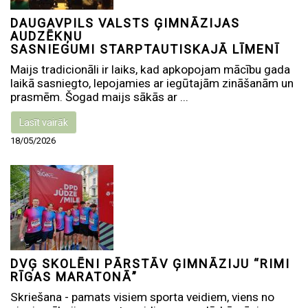
DAUGAVPILS VALSTS ĢIMNĀZIJAS
AUDZĒKŅU
SASNIEGUMI STARPTAUTISKAJĀ LĪMENĪ
Maijs tradicionāli ir laiks, kad apkopojam mācību gada
laikā sasniegto, lepojamies ar iegūtajām zināšanām un
prasmēm. Šogad maijs sākās ar ...
Lasīt vairāk
18/05/2026
DVĢ SKOLĒNI PĀRSTĀV ĢIMNĀZIJU “RIMI
RĪGAS MARATONĀ”
Skriešana - pamats visiem sporta veidiem, viens no