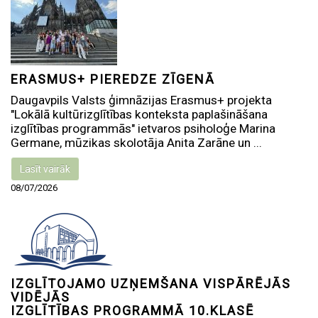
ERASMUS+ PIEREDZE ZĪGENĀ
Daugavpils Valsts ģimnāzijas Erasmus+ projekta
"Lokālā kultūrizglītības konteksta paplašināšana
izglītības programmās" ietvaros psiholoģe Marina
Germane, mūzikas skolotāja Anita Zarāne un ...
Lasīt vairāk
08/07/2026
IZGLĪTOJAMO UZŅEMŠANA VISPĀRĒJĀS
VIDĒJĀS
IZGLĪTĪBAS PROGRAMMĀ 10.KLASĒ