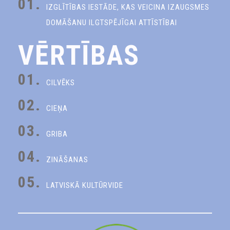
01.
IZGLĪTĪBAS IESTĀDE, KAS VEICINA IZAUGSMES
DOMĀŠANU ILGTSPĒJĪGAI ATTĪSTĪBAI
VĒRTĪBAS
01.
CILVĒKS
02.
CIEŅA
03.
GRIBA
04.
ZINĀŠANAS
05.
LATVISKĀ KULTŪRVIDE