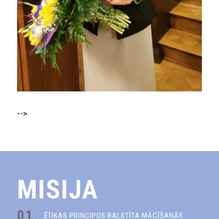
-->
MISIJA
01.
ĒTIKAS PRINCIPOS BALSTĪTA MĀCĪŠANĀS