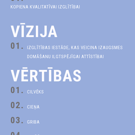
KOPIENA KVALITATĪVAI IZGLĪTĪBAI
VĪZIJA
01.
IZGLĪTĪBAS IESTĀDE, KAS VEICINA IZAUGSMES
DOMĀŠANU ILGTSPĒJĪGAI ATTĪSTĪBAI
VĒRTĪBAS
01.
CILVĒKS
02.
CIEŅA
03.
GRIBA