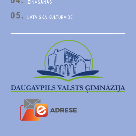
04.
ZINĀŠANAS
05.
LATVISKĀ KULTŪRVIDE