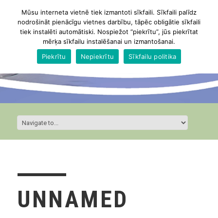
Mūsu interneta vietnē tiek izmantoti sīkfaili. Sīkfaili palīdz
nodrošināt pienācīgu vietnes darbību, tāpēc obligātie sīkfaili
tiek instalēti automātiski. Nospiežot “piekrītu”, jūs piekrītat
mērķa sīkfailu instalēšanai un izmantošanai.
Piekrītu
Nepiekrītu
Sīkfailu politika
UNNAMED