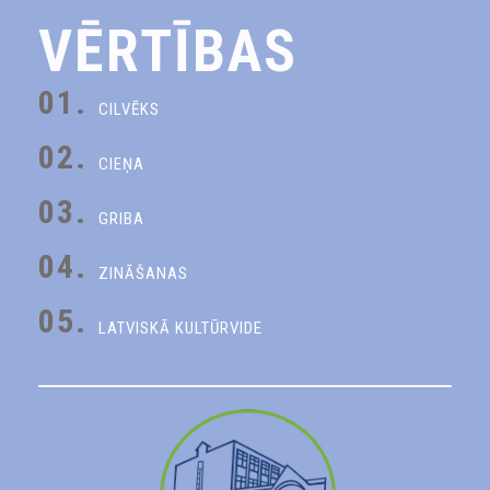
VĒRTĪBAS
01.
CILVĒKS
02.
CIEŅA
03.
GRIBA
04.
ZINĀŠANAS
05.
LATVISKĀ KULTŪRVIDE