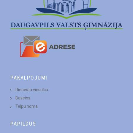
PAKALPOJUMI
Dienesta viesnīca
Baseins
Telpu noma
PAPILDUS