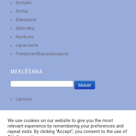
Kontakti
Arhīvs
Ēdienkarte
Bibliotēka
Iepirkumi
Lapas karte
Piekļūstamības paziņojums
MEKLĒŠANA
Latviešu
We use cookies on our website to give you the most
relevant experience by remembering your preferences and
repeat visits. By clicking “Accept”, you consent to the use of