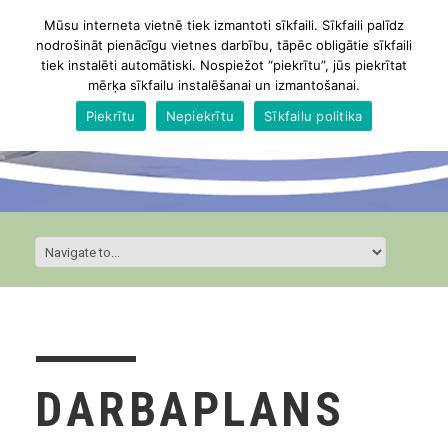
Mūsu interneta vietnē tiek izmantoti sīkfaili. Sīkfaili palīdz
nodrošināt pienācīgu vietnes darbību, tāpēc obligātie sīkfaili
tiek instalēti automātiski. Nospiežot “piekrītu”, jūs piekrītat
mērķa sīkfailu instalēšanai un izmantošanai.
Piekrītu
Nepiekrītu
Sīkfailu politika
DARBAPLANS