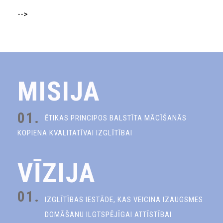
-->
MISIJA
01.
ĒTIKAS PRINCIPOS BALSTĪTA MĀCĪŠANĀS
KOPIENA KVALITATĪVAI IZGLĪTĪBAI
VĪZIJA
01.
IZGLĪTĪBAS IESTĀDE, KAS VEICINA IZAUGSMES
DOMĀŠANU ILGTSPĒJĪGAI ATTĪSTĪBAI