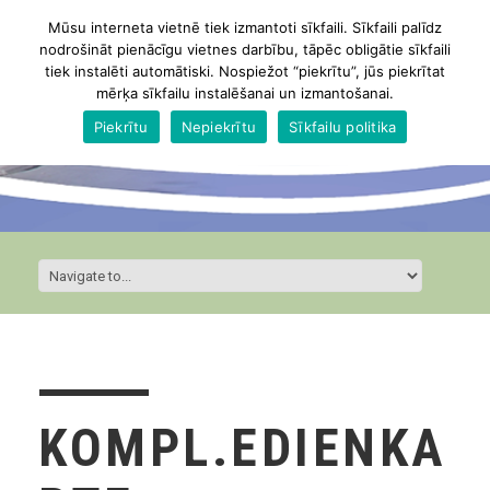
Mūsu interneta vietnē tiek izmantoti sīkfaili. Sīkfaili palīdz
nodrošināt pienācīgu vietnes darbību, tāpēc obligātie sīkfaili
tiek instalēti automātiski. Nospiežot “piekrītu”, jūs piekrītat
mērķa sīkfailu instalēšanai un izmantošanai.
Piekrītu
Nepiekrītu
Sīkfailu politika
KOMPL.EDIENKA