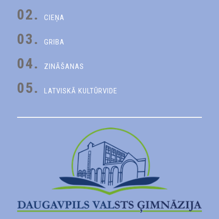
02.
CIEŅA
03.
GRIBA
04.
ZINĀŠANAS
05.
LATVISKĀ KULTŪRVIDE