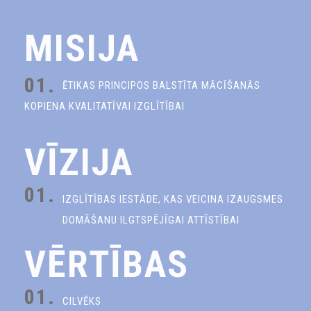
MISIJA
01.
ĒTIKAS PRINCIPOS BALSTĪTA MĀCĪŠANĀS
KOPIENA KVALITATĪVAI IZGLĪTĪBAI
VĪZIJA
01.
IZGLĪTĪBAS IESTĀDE, KAS VEICINA IZAUGSMES
DOMĀŠANU ILGTSPĒJĪGAI ATTĪSTĪBAI
VĒRTĪBAS
01.
CILVĒKS