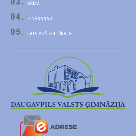
03.
GRIBA
04.
ZINĀŠANAS
05.
LATVISKĀ KULTŪRVIDE