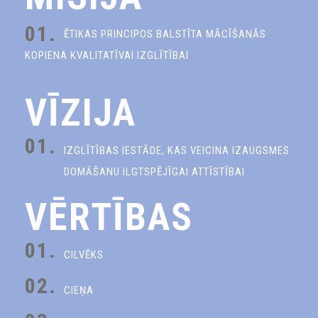
01.
ĒTIKAS PRINCIPOS BALSTĪTA MĀCĪŠANĀS
KOPIENA KVALITATĪVAI IZGLĪTĪBAI
VĪZIJA
01.
IZGLĪTĪBAS IESTĀDE, KAS VEICINA IZAUGSMES
DOMĀŠANU ILGTSPĒJĪGAI ATTĪSTĪBAI
VĒRTĪBAS
01.
CILVĒKS
02.
CIEŅA