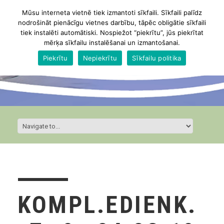
Mūsu interneta vietnē tiek izmantoti sīkfaili. Sīkfaili palīdz
nodrošināt pienācīgu vietnes darbību, tāpēc obligātie sīkfaili
tiek instalēti automātiski. Nospiežot “piekrītu”, jūs piekrītat
mērķa sīkfailu instalēšanai un izmantošanai.
Piekrītu
Nepiekrītu
Sīkfailu politika
KOMPL.EDIENK.