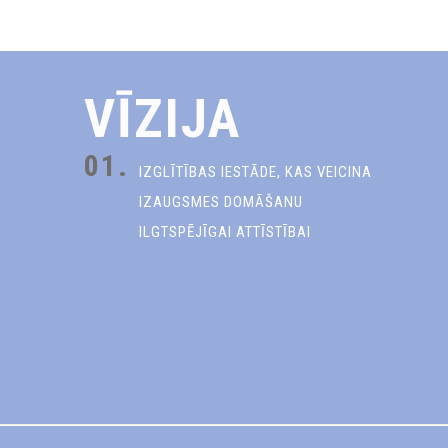
VĪZIJA
01.
IZGLĪTĪBAS IESTĀDE, KAS VEICINA
IZAUGSMES DOMĀŠANU
ILGTSPĒJĪGAI ATTĪSTĪBAI