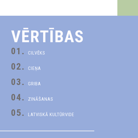
VĒRTĪBAS
01.
CILVĒKS
02.
CIEŅA
03.
GRIBA
04.
ZINĀŠANAS
05.
LATVISKĀ KULTŪRVIDE