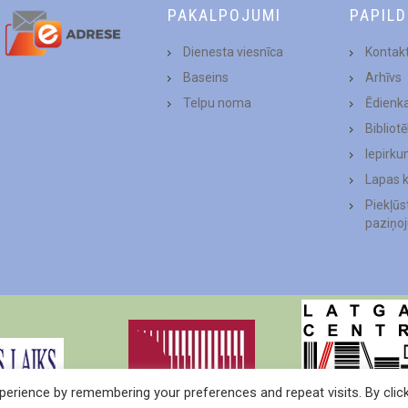
PAKALPOJUMI
PAPIL
Dienesta viesnīca
Kontakt
Baseins
Arhīvs
Telpu noma
Ēdienk
Bibliot
Iepirku
Lapas 
Piekļū
paziņo
erience by remembering your preferences and repeat visits. By clic