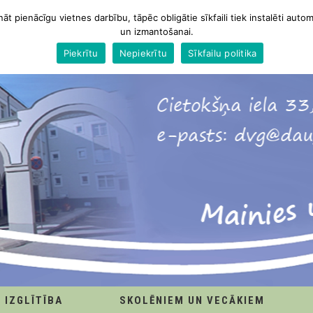
nāt pienācīgu vietnes darbību, tāpēc obligātie sīkfaili tiek instalēti autom
un izmantošanai.
Piekrītu
Nepiekrītu
Sīkfailu politika
IZGLĪTĪBA
SKOLĒNIEM UN VECĀKIEM