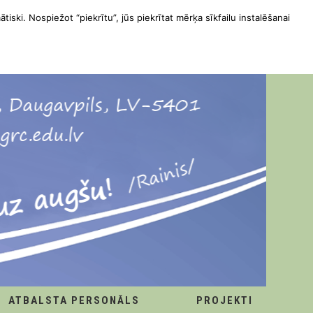
ātiski. Nospiežot “piekrītu”, jūs piekrītat mērķa sīkfailu instalēšanai
ATBALSTA PERSONĀLS
PROJEKTI