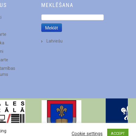
DUS
MEKLĒŠANA
i
arte
Latviešu
ēka
mi
karte
stamības
jums
king
Cookie settings
ACCEPT