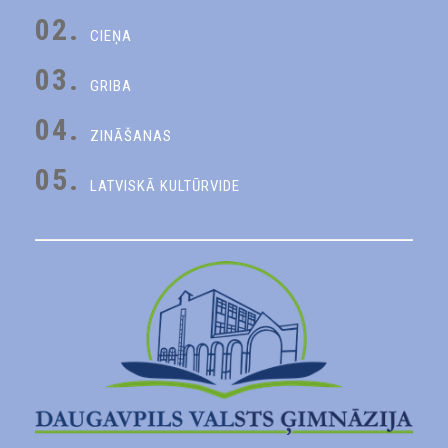
02.
CIEŅA
03.
GRIBA
04.
ZINĀŠANAS
05.
LATVISKĀ KULTŪRVIDE