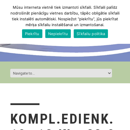
Mūsu interneta vietnē tiek izmantoti sīkfaili. Sīkfaili palīdz
nodrošināt pienācīgu vietnes darbību, tāpēc obligātie sīkfaili
tiek instalēti automātiski. Nospiežot “piekrītu”, jūs piekrītat
mērķa sīkfailu instalēšanai un izmantošanai.
Piekrītu
Nepiekrītu
Sīkfailu politika
KOMPL.EDIENK.