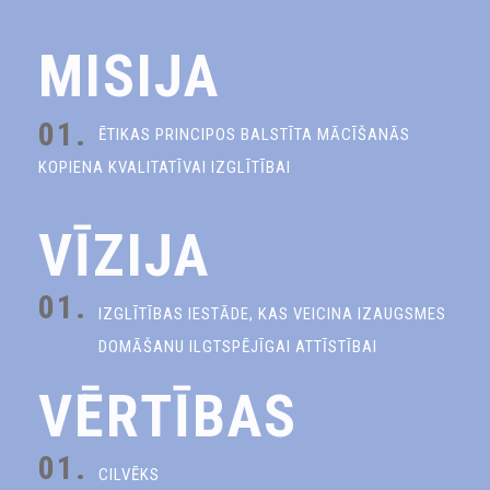
MISIJA
01.
ĒTIKAS PRINCIPOS BALSTĪTA MĀCĪŠANĀS
KOPIENA KVALITATĪVAI IZGLĪTĪBAI
VĪZIJA
01.
IZGLĪTĪBAS IESTĀDE, KAS VEICINA IZAUGSMES
DOMĀŠANU ILGTSPĒJĪGAI ATTĪSTĪBAI
VĒRTĪBAS
01.
CILVĒKS