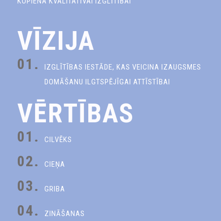
KOPIENA KVALITATĪVAI IZGLĪTĪBAI
VĪZIJA
01.
IZGLĪTĪBAS IESTĀDE, KAS VEICINA IZAUGSMES
DOMĀŠANU ILGTSPĒJĪGAI ATTĪSTĪBAI
VĒRTĪBAS
01.
CILVĒKS
02.
CIEŅA
03.
GRIBA
04.
ZINĀŠANAS