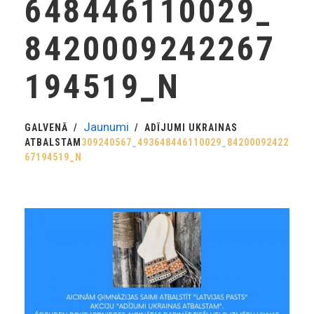
648446110029_
8420009242267
194519_N
Jaunumi
GALVENĀ
ADĪJUMI UKRAINAS
ATBALSTAM
309240567_493648446110029_84200092422
67194519_N