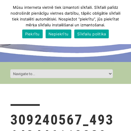
Mūsu interneta vietnē tiek izmantoti sīkfaili. Sīkfaili palīdz
nodrošināt pienācīgu vietnes darbību, tāpēc obligātie sīkfaili
tiek instalēti automātiski. Nospiežot “piekrītu”, jūs piekrītat
mērķa sīkfailu instalēšanai un izmantošanai.
Piekrītu
Nepiekrītu
Sīkfailu politika
309240567_493