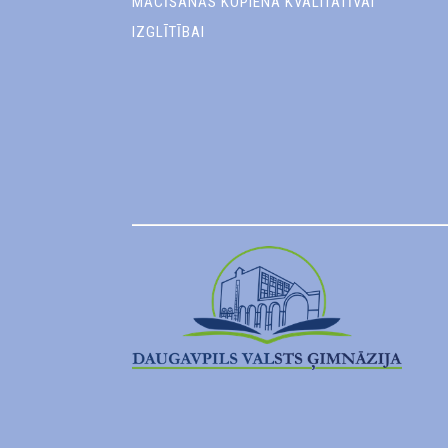
MĀCĪŠANĀS KOPIENA KVALITATĪVAI
IZGLĪTĪBAI