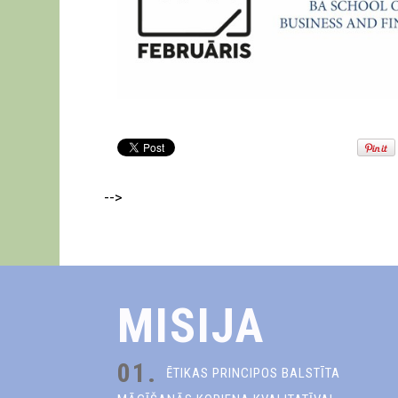
-->
MISIJA
01.
ĒTIKAS PRINCIPOS BALSTĪTA