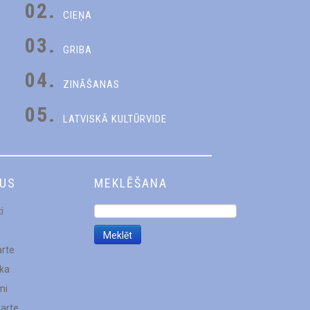
02.
CIEŅA
03.
GRIBA
04.
ZINĀŠANAS
05.
LATVISKĀ KULTŪRVIDE
DUS
MEKLĒŠANA
i
arte
ēka
mi
karte