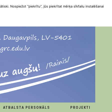
ātiski. Nospiežot “piekrītu”, jūs piekrītat mērķa sīkfailu instalēšanai
ATBALSTA PERSONĀLS
PROJEKTI