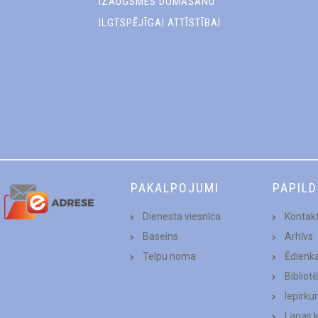
IZAUGSMES DOMĀŠANU
ILGTSPĒJĪGAI ATTĪSTĪBAI
PAKALPOJUMI
PAPIL
Dienesta viesnīca
Kontakt
Baseins
Arhīvs
Telpu noma
Ēdienk
Bibliot
Iepirku
Lapas 