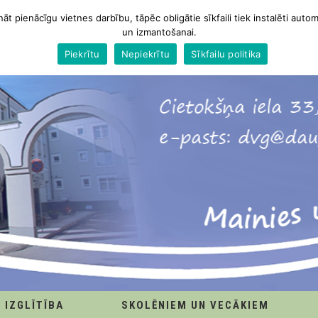
nāt pienācīgu vietnes darbību, tāpēc obligātie sīkfaili tiek instalēti autom
un izmantošanai.
Piekrītu
Nepiekrītu
Sīkfailu politika
IZGLĪTĪBA
SKOLĒNIEM UN VECĀKIEM