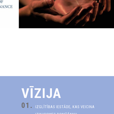
VĪZIJA
01.
IZGLĪTĪBAS IESTĀDE, KAS VEICINA