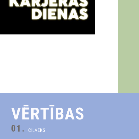
VĒRTĪBAS
01.
CILVĒKS