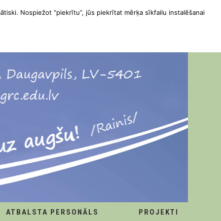
ātiski. Nospiežot “piekrītu”, jūs piekrītat mērķa sīkfailu instalēšanai
ATBALSTA PERSONĀLS
PROJEKTI