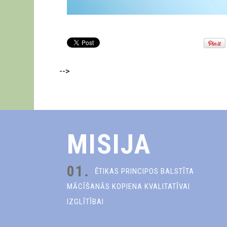
-->
MISIJA
01.
ĒTIKAS PRINCIPOS BALSTĪTA
MĀCĪŠANĀS KOPIENA KVALITATĪVAI
IZGLĪTĪBAI