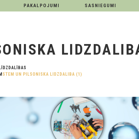
PAKALPOJUMI
SASNIEGUMI
ONISKA LIDZDALIBA
LĪDZDALĪBAS
M
STEM UN PILSONISKA LIDZDALIBA (1)