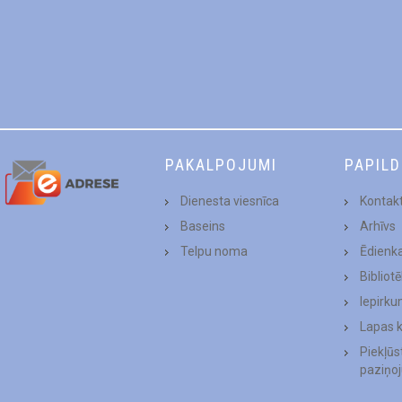
PAKALPOJUMI
PAPIL
Dienesta viesnīca
Kontakt
Baseins
Arhīvs
Telpu noma
Ēdienk
Bibliot
Iepirku
Lapas 
Piekļū
paziņo