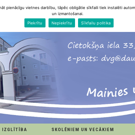
nāt pienācīgu vietnes darbību, tāpēc obligātie sīkfaili tiek instalēti autom
un izmantošanai.
Piekrītu
Nepiekrītu
Sīkfailu politika
IZGLĪTĪBA
SKOLĒNIEM UN VECĀKIEM