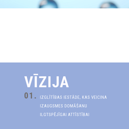
VĪZIJA
01.
IZGLĪTĪBAS IESTĀDE, KAS VEICINA
IZAUGSMES DOMĀŠANU
ILGTSPĒJĪGAI ATTĪSTĪBAI