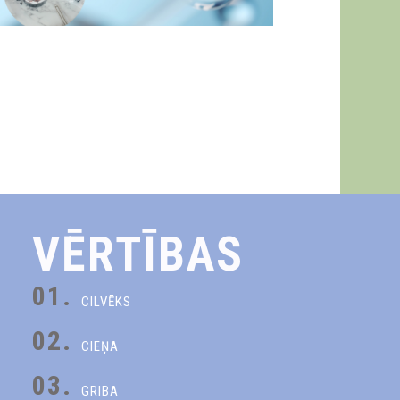
VĒRTĪBAS
01.
CILVĒKS
02.
CIEŅA
03.
GRIBA