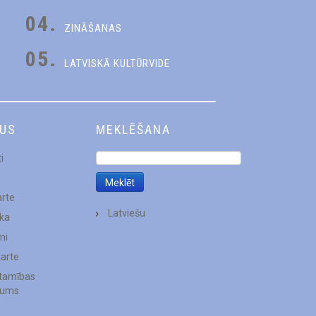
04.
ZINĀŠANAS
05.
LATVISKĀ KULTŪRVIDE
DUS
MEKLĒŠANA
i
arte
Latviešu
ēka
mi
karte
stamības
jums