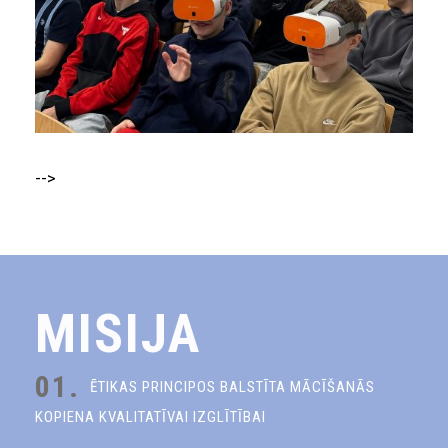
-->
MISIJA
01.
ĒTIKAS PRINCIPOS BALSTĪTA MĀCĪŠANĀS
KOPIENA KVALITATĪVAI IZGLĪTĪBAI