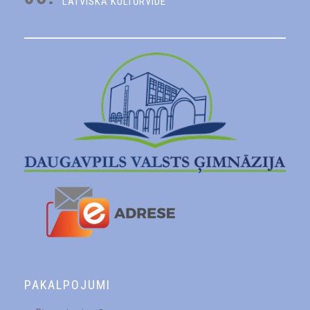
LATVISKĀ KULTŪRVIDE
PAKALPOJUMI