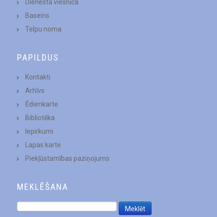
Dienesta viesnīca
Baseins
Telpu noma
PAPILDUS
Kontakti
Arhīvs
Ēdienkarte
Bibliotēka
Iepirkumi
Lapas karte
Piekļūstamības paziņojums
MEKLĒŠANA