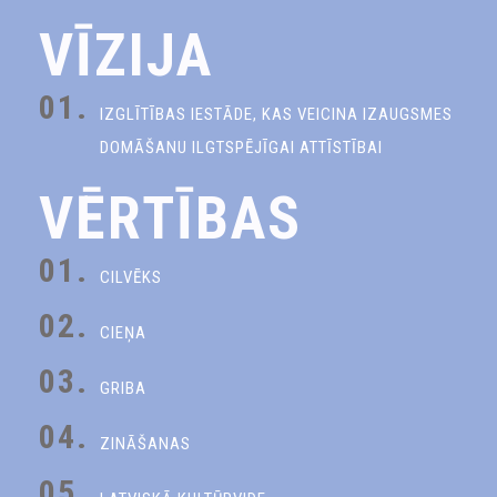
VĪZIJA
01.
IZGLĪTĪBAS IESTĀDE, KAS VEICINA IZAUGSMES
DOMĀŠANU ILGTSPĒJĪGAI ATTĪSTĪBAI
VĒRTĪBAS
01.
CILVĒKS
02.
CIEŅA
03.
GRIBA
04.
ZINĀŠANAS
05.