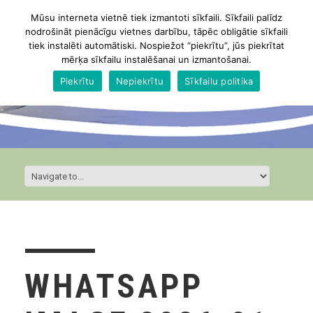
Mūsu interneta vietnē tiek izmantoti sīkfaili. Sīkfaili palīdz
nodrošināt pienācīgu vietnes darbību, tāpēc obligātie sīkfaili
tiek instalēti automātiski. Nospiežot “piekrītu”, jūs piekrītat
mērķa sīkfailu instalēšanai un izmantošanai.
Piekrītu
Nepiekrītu
Sīkfailu politika
WHATSAPP