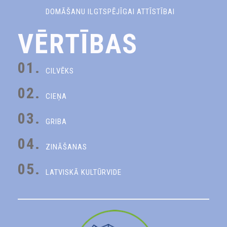
DOMĀŠANU ILGTSPĒJĪGAI ATTĪSTĪBAI
VĒRTĪBAS
01.
CILVĒKS
02.
CIEŅA
03.
GRIBA
04.
ZINĀŠANAS
05.
LATVISKĀ KULTŪRVIDE