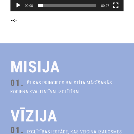
00:00
00:27
-->
MISIJA
01.
ĒTIKAS PRINCIPOS BALSTĪTA MĀCĪŠANĀS
KOPIENA KVALITATĪVAI IZGLĪTĪBAI
VĪZIJA
01.
IZGLĪTĪBAS IESTĀDE, KAS VEICINA IZAUGSMES