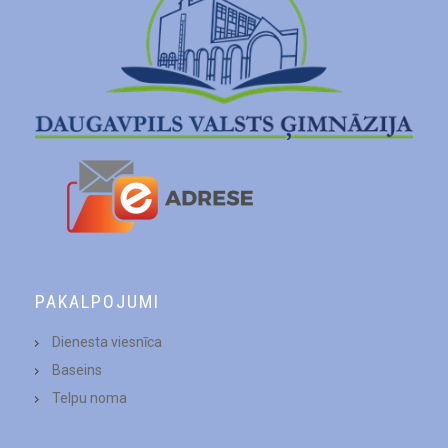
PAKALPOJUMI
Dienesta viesnīca
Baseins
Telpu noma