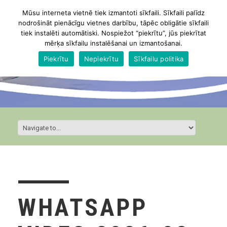
Mūsu interneta vietnē tiek izmantoti sīkfaili. Sīkfaili palīdz
nodrošināt pienācīgu vietnes darbību, tāpēc obligātie sīkfaili
tiek instalēti automātiski. Nospiežot “piekrītu”, jūs piekrītat
mērķa sīkfailu instalēšanai un izmantošanai.
Piekrītu
Nepiekrītu
Sīkfailu politika
WHATSAPP