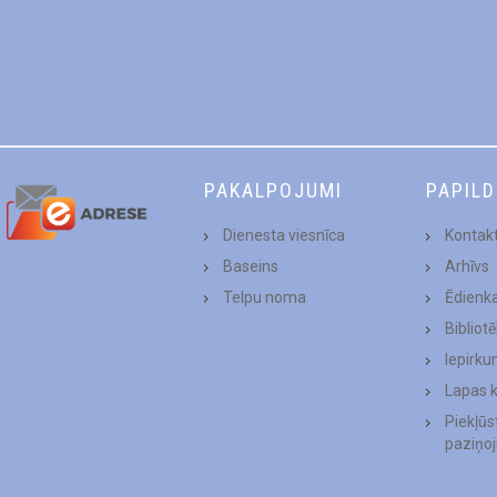
PAKALPOJUMI
PAPIL
Dienesta viesnīca
Kontakt
Baseins
Arhīvs
Telpu noma
Ēdienk
Bibliot
Iepirku
Lapas 
Piekļū
paziņo