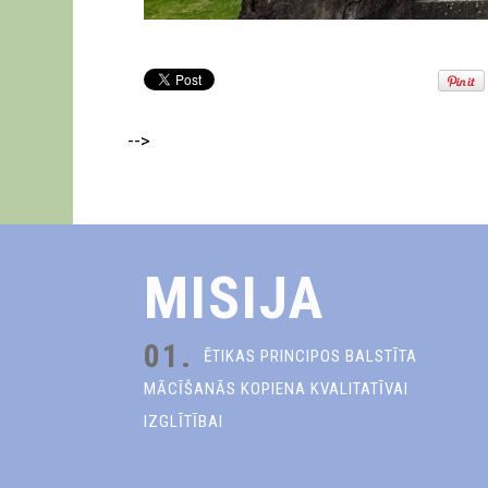
-->
MISIJA
01.
ĒTIKAS PRINCIPOS BALSTĪTA
MĀCĪŠANĀS KOPIENA KVALITATĪVAI
IZGLĪTĪBAI