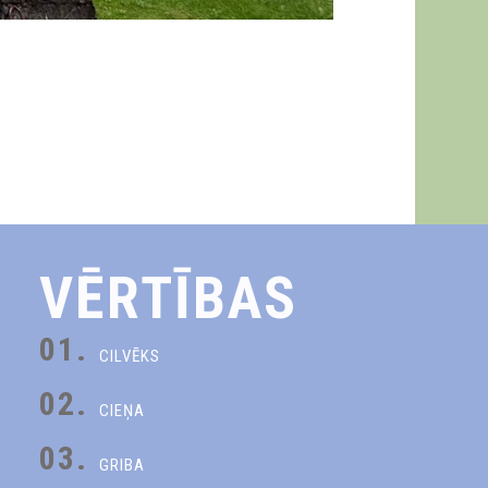
VĒRTĪBAS
01.
CILVĒKS
02.
CIEŅA
03.
GRIBA