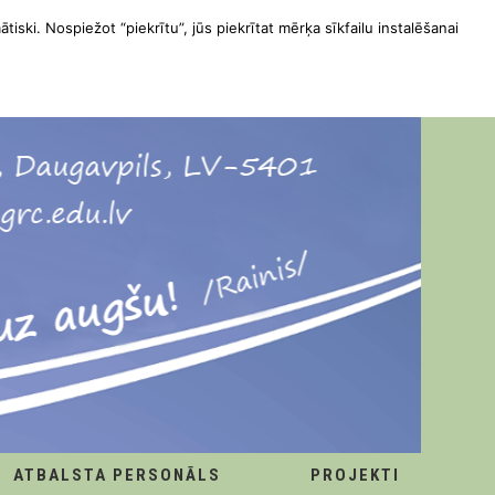
ātiski. Nospiežot “piekrītu”, jūs piekrītat mērķa sīkfailu instalēšanai
ATBALSTA PERSONĀLS
PROJEKTI