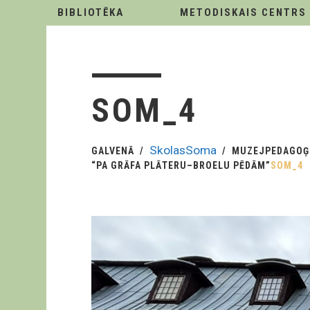
BIBLIOTĒKA
METODISKAIS CENTRS
SOM_4
SkolasSoma
GALVENĀ
MUZEJPEDAGOĢ
“PA GRĀFA PLĀTERU–BROELU PĒDĀM”
SOM_4