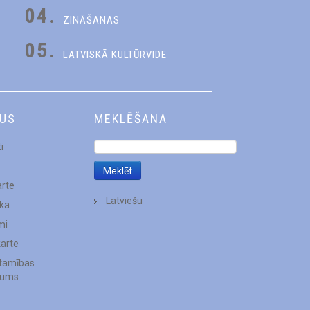
04.
ZINĀŠANAS
05.
LATVISKĀ KULTŪRVIDE
DUS
MEKLĒŠANA
i
arte
Latviešu
ēka
mi
karte
stamības
jums