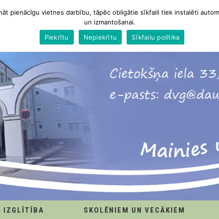
nāt pienācīgu vietnes darbību, tāpēc obligātie sīkfaili tiek instalēti autom
un izmantošanai.
Piekrītu
Nepiekrītu
Sīkfailu politika
IZGLĪTĪBA
SKOLĒNIEM UN VECĀKIEM