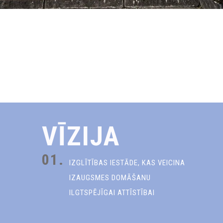
VĪZIJA
01.
IZGLĪTĪBAS IESTĀDE, KAS VEICINA
IZAUGSMES DOMĀŠANU
ILGTSPĒJĪGAI ATTĪSTĪBAI