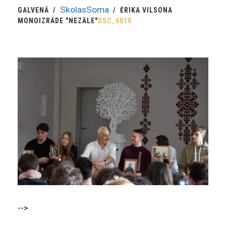
SkolasSoma
GALVENĀ
ĒRIKA VILSONA
MONOIZRĀDE "NEZĀLE"
DSC_6818
-->