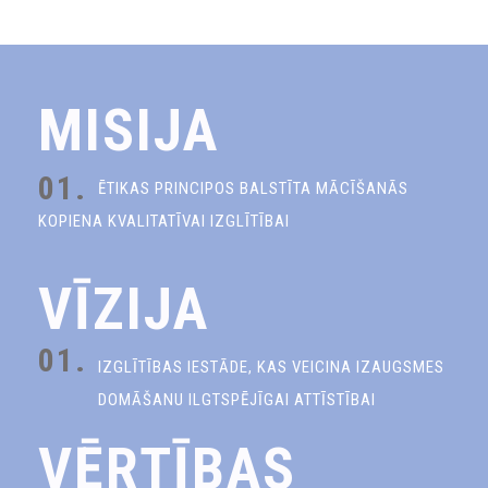
MISIJA
01.
ĒTIKAS PRINCIPOS BALSTĪTA MĀCĪŠANĀS
KOPIENA KVALITATĪVAI IZGLĪTĪBAI
VĪZIJA
01.
IZGLĪTĪBAS IESTĀDE, KAS VEICINA IZAUGSMES
DOMĀŠANU ILGTSPĒJĪGAI ATTĪSTĪBAI
VĒRTĪBAS