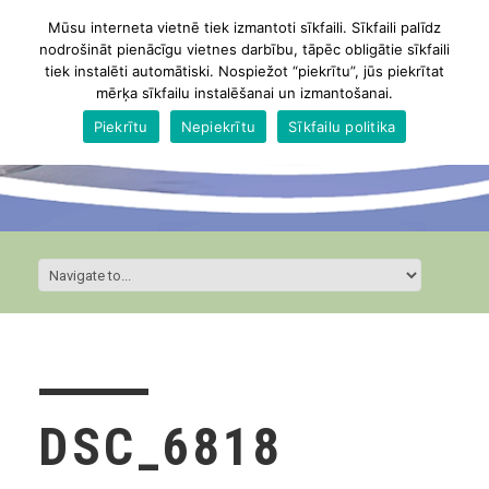
Mūsu interneta vietnē tiek izmantoti sīkfaili. Sīkfaili palīdz
nodrošināt pienācīgu vietnes darbību, tāpēc obligātie sīkfaili
tiek instalēti automātiski. Nospiežot “piekrītu”, jūs piekrītat
mērķa sīkfailu instalēšanai un izmantošanai.
Piekrītu
Nepiekrītu
Sīkfailu politika
DSC_6818