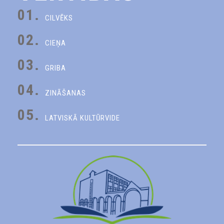
01.
CILVĒKS
02.
CIEŅA
03.
GRIBA
04.
ZINĀŠANAS
05.
LATVISKĀ KULTŪRVIDE