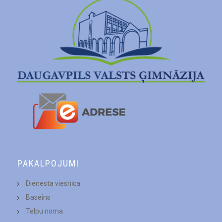
PAKALPOJUMI
Dienesta viesnīca
Baseins
Telpu noma