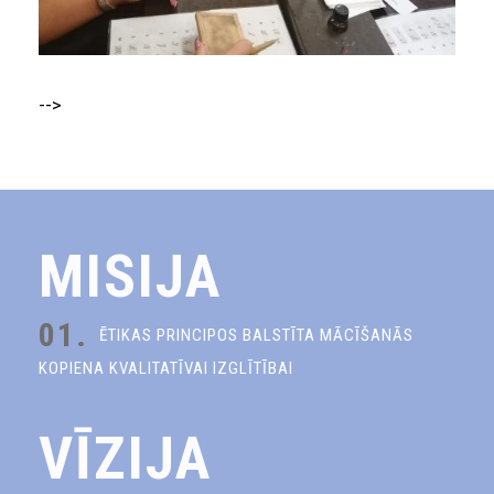
-->
MISIJA
01.
ĒTIKAS PRINCIPOS BALSTĪTA MĀCĪŠANĀS
KOPIENA KVALITATĪVAI IZGLĪTĪBAI
VĪZIJA