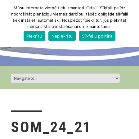
Mūsu interneta vietnē tiek izmantoti sīkfaili. Sīkfaili palīdz
nodrošināt pienācīgu vietnes darbību, tāpēc obligātie sīkfaili
tiek instalēti automātiski. Nospiežot “piekrītu”, jūs piekrītat
mērķa sīkfailu instalēšanai un izmantošanai.
Piekrītu
Nepiekrītu
Sīkfailu politika
SOM_24_21