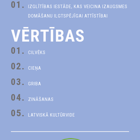
01.
IZGLĪTĪBAS IESTĀDE, KAS VEICINA IZAUGSMES
DOMĀŠANU ILGTSPĒJĪGAI ATTĪSTĪBAI
VĒRTĪBAS
01.
CILVĒKS
02.
CIEŅA
03.
GRIBA
04.
ZINĀŠANAS
05.
LATVISKĀ KULTŪRVIDE