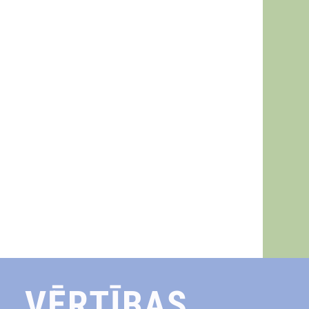
VĒRTĪBAS