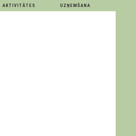
AKTIVITĀTES
UZŅEMŠANA