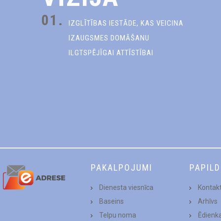
01.
IZGLĪTĪBAS IESTĀDE, KAS VEICINA
IZAUGSMES DOMĀŠANU
ILGTSPĒJĪGAI ATTĪSTĪBAI
PAKALPOJUMI
PAPIL
Dienesta viesnīca
Kontakt
Baseins
Arhīvs
Telpu noma
Ēdienk