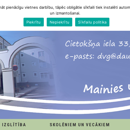
nāt pienācīgu vietnes darbību, tāpēc obligātie sīkfaili tiek instalēti autom
un izmantošanai.
Piekrītu
Nepiekrītu
Sīkfailu politika
IZGLĪTĪBA
SKOLĒNIEM UN VECĀKIEM