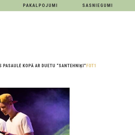
PAKALPOJUMI
SASNIEGUMI
S PASAULĒ KOPĀ AR DUETU “SANTEHNIĶI”
FOT1