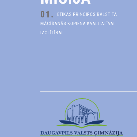
01.
ĒTIKAS PRINCIPOS BALSTĪTA
MĀCĪŠANĀS KOPIENA KVALITATĪVAI
IZGLĪTĪBAI