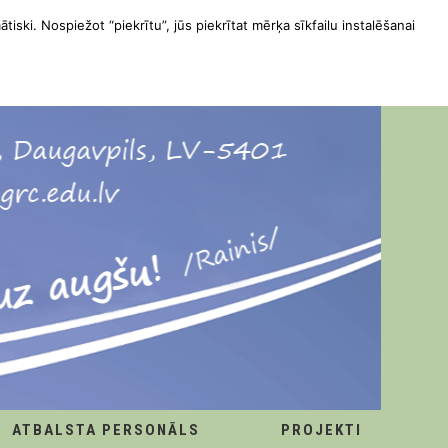
ātiski. Nospiežot “piekrītu”, jūs piekrītat mērķa sīkfailu instalēšanai
ATBALSTA PERSONĀLS
PROJEKTI