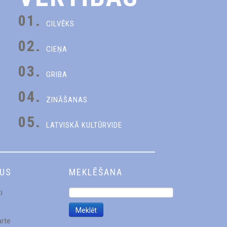
01.
CILVĒKS
02.
CIEŅA
03.
GRIBA
04.
ZINĀŠANAS
05.
LATVISKĀ KULTŪRVIDE
DUS
MEKLĒŠANA
i
arte