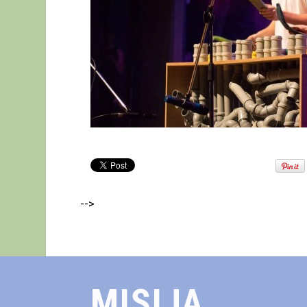
-->
MISIJA