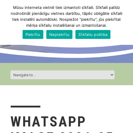
Mūsu interneta vietnē tiek izmantoti sīkfaili. Sīkfaili palīdz
nodrošināt pienācīgu vietnes darbību, tāpēc obligātie sīkfaili
tiek instalēti automātiski. Nospiežot “piekrītu”, jūs piekrītat
mērķa sīkfailu instalēšanai un izmantošanai.
Piekrītu
Nepiekrītu
Sīkfailu politika
WHATSAPP