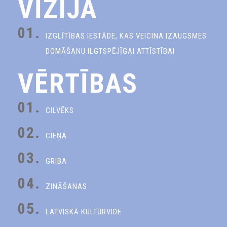
VĪZIJA
01.
IZGLĪTĪBAS IESTĀDE, KAS VEICINA IZAUGSMES
DOMĀŠANU ILGTSPĒJĪGAI ATTĪSTĪBAI
VĒRTĪBAS
01.
CILVĒKS
02.
CIEŅA
03.
GRIBA
04.
ZINĀŠANAS
05.
LATVISKĀ KULTŪRVIDE