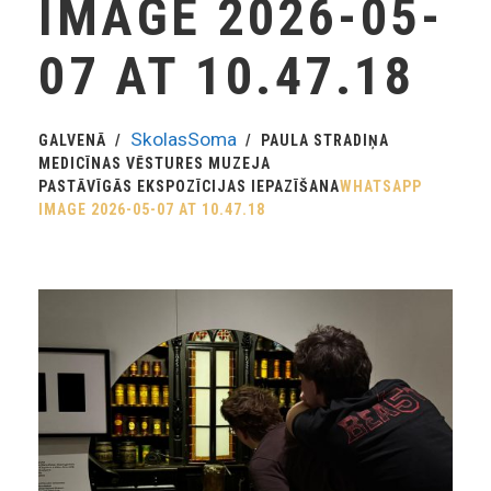
IMAGE 2026-05-
07 AT 10.47.18
SkolasSoma
GALVENĀ
PAULA STRADIŅA
MEDICĪNAS VĒSTURES MUZEJA
PASTĀVĪGĀS EKSPOZĪCIJAS IEPAZĪŠANA
WHATSAPP
IMAGE 2026-05-07 AT 10.47.18