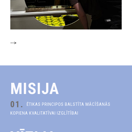
-->
MISIJA
01.
ĒTIKAS PRINCIPOS BALSTĪTA MĀCĪŠANĀS
KOPIENA KVALITATĪVAI IZGLĪTĪBAI