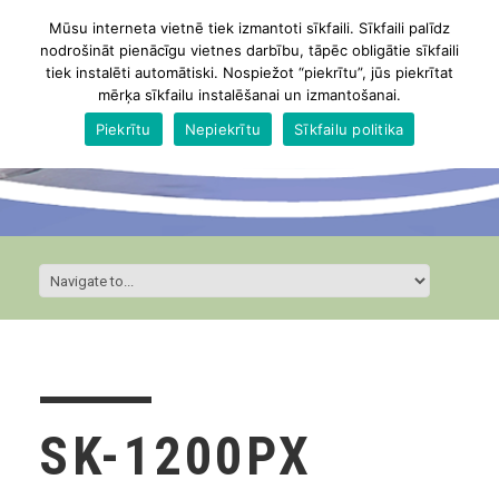
Mūsu interneta vietnē tiek izmantoti sīkfaili. Sīkfaili palīdz
nodrošināt pienācīgu vietnes darbību, tāpēc obligātie sīkfaili
tiek instalēti automātiski. Nospiežot “piekrītu”, jūs piekrītat
mērķa sīkfailu instalēšanai un izmantošanai.
Piekrītu
Nepiekrītu
Sīkfailu politika
SK-1200PX