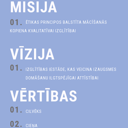
MISIJA
01.
ĒTIKAS PRINCIPOS BALSTĪTA MĀCĪŠANĀS
KOPIENA KVALITATĪVAI IZGLĪTĪBAI
VĪZIJA
01.
IZGLĪTĪBAS IESTĀDE, KAS VEICINA IZAUGSMES
DOMĀŠANU ILGTSPĒJĪGAI ATTĪSTĪBAI
VĒRTĪBAS
01.
CILVĒKS
02.
CIEŅA