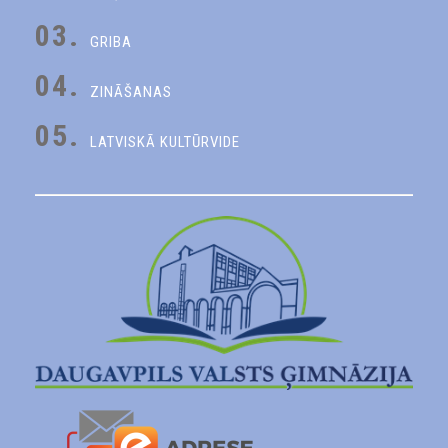
03.
GRIBA
04.
ZINĀŠANAS
05.
LATVISKĀ KULTŪRVIDE