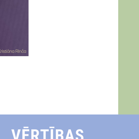
VĒRTĪBAS