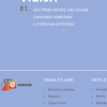
01.
IZGLĪTĪBAS IESTĀDE, KAS VEICINA
IZAUGSMES DOMĀŠANU
ILGTSPĒJĪGAI ATTĪSTĪBAI
PAKALPOJUMI
PAPIL
Dienesta viesnīca
Kontakt
Baseins
Arhīvs
Telpu noma
Ēdienk