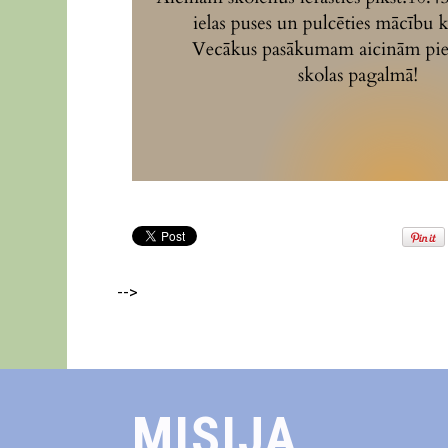
-->
MISIJA