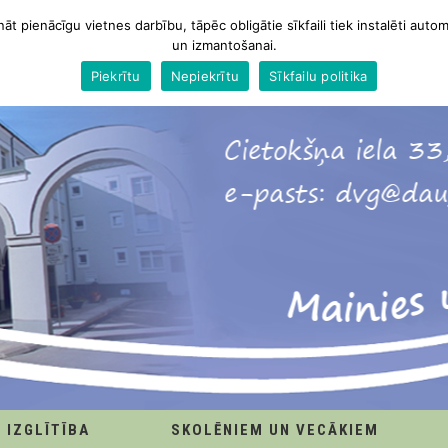
nāt pienācīgu vietnes darbību, tāpēc obligātie sīkfaili tiek instalēti autom
un izmantošanai.
Piekrītu
Nepiekrītu
Sīkfailu politika
IZGLĪTĪBA
SKOLĒNIEM UN VECĀKIEM