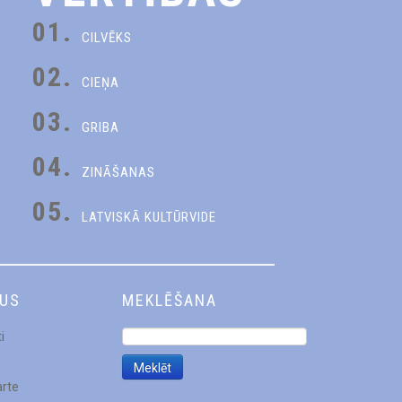
01.
CILVĒKS
02.
CIEŅA
03.
GRIBA
04.
ZINĀŠANAS
05.
LATVISKĀ KULTŪRVIDE
DUS
MEKLĒŠANA
i
arte