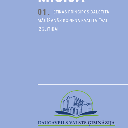
01.
ĒTIKAS PRINCIPOS BALSTĪTA
MĀCĪŠANĀS KOPIENA KVALITATĪVAI
IZGLĪTĪBAI