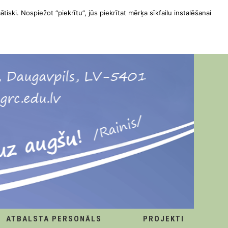
ātiski. Nospiežot “piekrītu”, jūs piekrītat mērķa sīkfailu instalēšanai
ATBALSTA PERSONĀLS
PROJEKTI