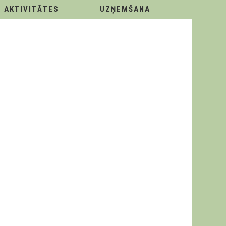
AKTIVITĀTES
UZŅEMŠANA