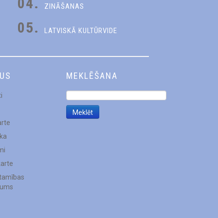
04.
ZINĀŠANAS
05.
LATVISKĀ KULTŪRVIDE
DUS
MEKLĒŠANA
i
arte
ēka
mi
karte
stamības
jums