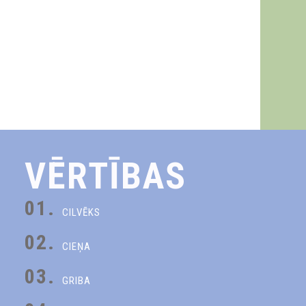
VĒRTĪBAS
01.
CILVĒKS
02.
CIEŅA
03.
GRIBA