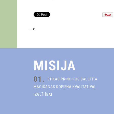
-->
MISIJA
01.
ĒTIKAS PRINCIPOS BALSTĪTA
MĀCĪŠANĀS KOPIENA KVALITATĪVAI
IZGLĪTĪBAI