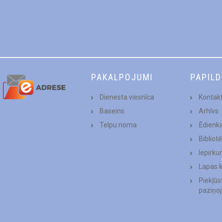
PAKALPOJUMI
PAPIL
Dienesta viesnīca
Kontakt
Baseins
Arhīvs
Telpu noma
Ēdienk
Bibliot
Iepirku
Lapas 
Piekļū
paziņo