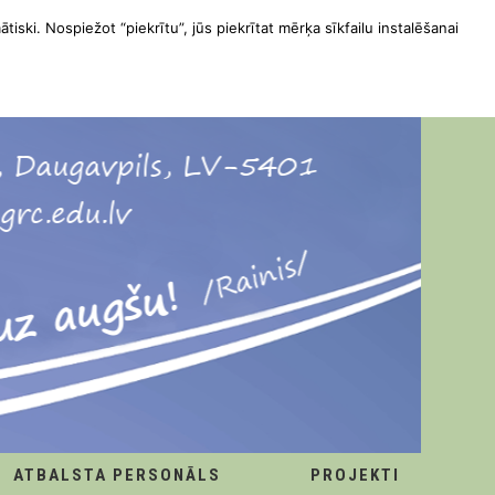
ātiski. Nospiežot “piekrītu”, jūs piekrītat mērķa sīkfailu instalēšanai
ATBALSTA PERSONĀLS
PROJEKTI