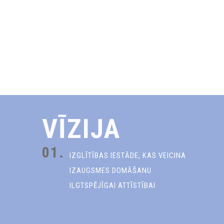
VĪZIJA
01.
IZGLĪTĪBAS IESTĀDE, KAS VEICINA
IZAUGSMES DOMĀŠANU
ILGTSPĒJĪGAI ATTĪSTĪBAI