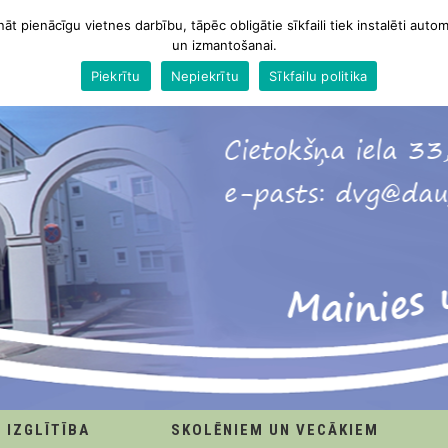
nāt pienācīgu vietnes darbību, tāpēc obligātie sīkfaili tiek instalēti autom
un izmantošanai.
Piekrītu
Nepiekrītu
Sīkfailu politika
IZGLĪTĪBA
SKOLĒNIEM UN VECĀKIEM