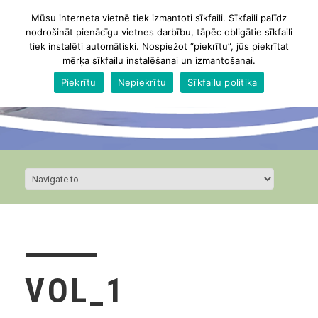
Mūsu interneta vietnē tiek izmantoti sīkfaili. Sīkfaili palīdz
nodrošināt pienācīgu vietnes darbību, tāpēc obligātie sīkfaili
tiek instalēti automātiski. Nospiežot “piekrītu”, jūs piekrītat
mērķa sīkfailu instalēšanai un izmantošanai.
Piekrītu
Nepiekrītu
Sīkfailu politika
VOL_1