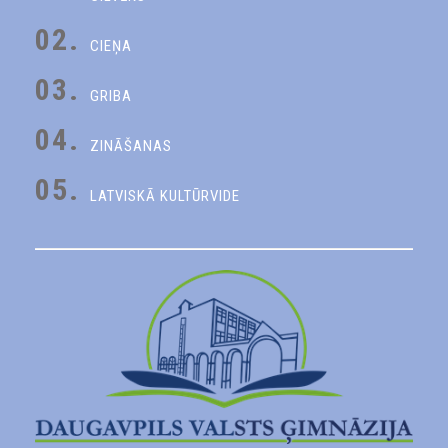
02.
CIEŅA
03.
GRIBA
04.
ZINĀŠANAS
05.
LATVISKĀ KULTŪRVIDE