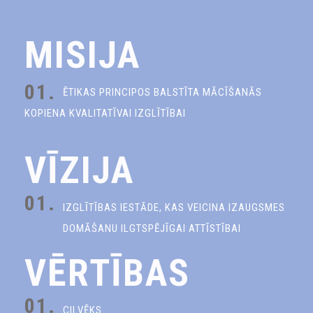
MISIJA
01.
ĒTIKAS PRINCIPOS BALSTĪTA MĀCĪŠANĀS
KOPIENA KVALITATĪVAI IZGLĪTĪBAI
VĪZIJA
01.
IZGLĪTĪBAS IESTĀDE, KAS VEICINA IZAUGSMES
DOMĀŠANU ILGTSPĒJĪGAI ATTĪSTĪBAI
VĒRTĪBAS
01.
CILVĒKS