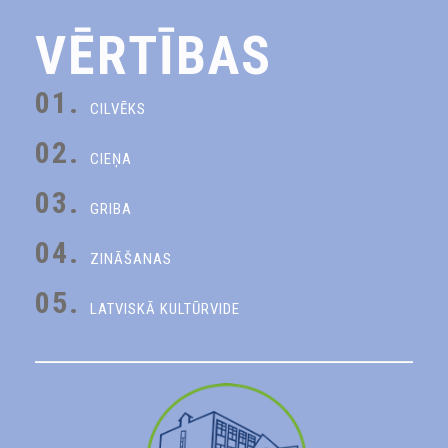
VĒRTĪBAS
01.
CILVĒKS
02.
CIEŅA
03.
GRIBA
04.
ZINĀŠANAS
05.
LATVISKĀ KULTŪRVIDE