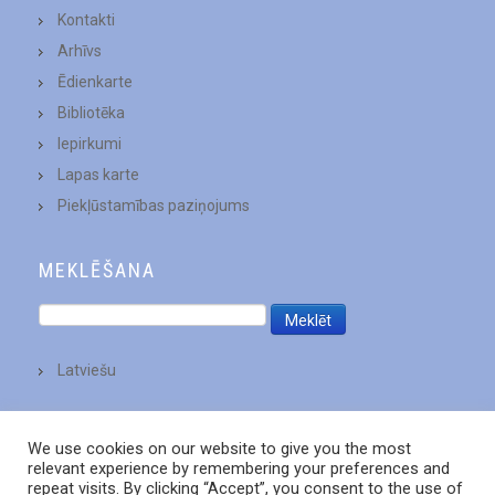
Kontakti
Arhīvs
Ēdienkarte
Bibliotēka
Iepirkumi
Lapas karte
Piekļūstamības paziņojums
MEKLĒŠANA
Latviešu
We use cookies on our website to give you the most
relevant experience by remembering your preferences and
repeat visits. By clicking “Accept”, you consent to the use of