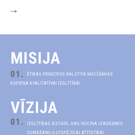
-->
MISIJA
01.
ĒTIKAS PRINCIPOS BALSTĪTA MĀCĪŠANĀS
KOPIENA KVALITATĪVAI IZGLĪTĪBAI
VĪZIJA
01.
IZGLĪTĪBAS IESTĀDE, KAS VEICINA IZAUGSMES
DOMĀŠANU ILGTSPĒJĪGAI ATTĪSTĪBAI