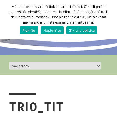
Mūsu interneta vietnē tiek izmantoti sīkfaili. Sīkfaili palīdz
nodrošināt pienācīgu vietnes darbību, tāpēc obligātie sīkfaili
tiek instalēti automātiski. Nospiežot “piekrītu”, jūs piekrītat
mērķa sīkfailu instalēšanai un izmantošanai.
Piekrītu
Nepiekrītu
Sīkfailu politika
TRIO_TIT