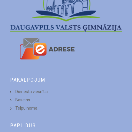
PAKALPOJUMI
Dienesta viesnīca
Baseins
Telpu noma
PAPILDUS