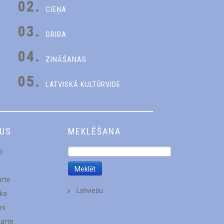
02.
CIEŅA
03.
GRIBA
04.
ZINĀŠANAS
05.
LATVISKĀ KULTŪRVIDE
DUS
MEKLĒŠANA
i
arte
Latviešu
ēka
mi
karte