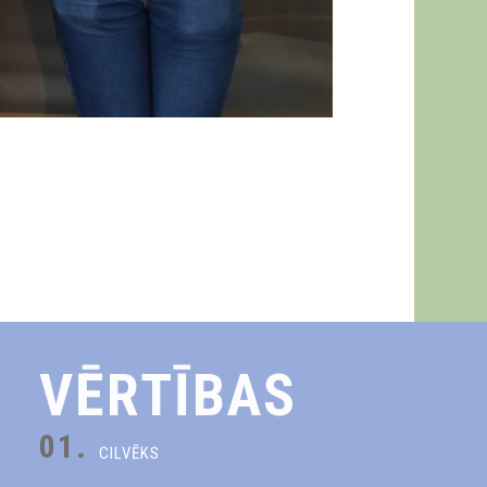
VĒRTĪBAS
01.
CILVĒKS