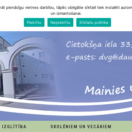
nāt pienācīgu vietnes darbību, tāpēc obligātie sīkfaili tiek instalēti autom
un izmantošanai.
Piekrītu
Nepiekrītu
Sīkfailu politika
IZGLĪTĪBA
SKOLĒNIEM UN VECĀKIEM