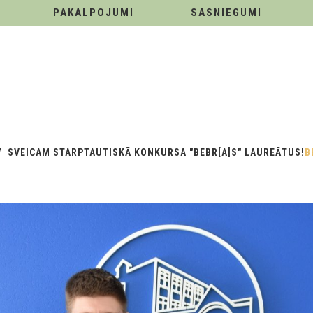
PAKALPOJUMI
SASNIEGUMI
SVEICAM STARPTAUTISKĀ KONKURSA "BEBR[A]S" LAUREĀTUS!
B