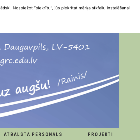
ātiski. Nospiežot “piekrītu”, jūs piekrītat mērķa sīkfailu instalēšanai
ATBALSTA PERSONĀLS
PROJEKTI