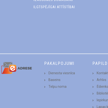
ILGTSPĒJĪGAI ATTĪSTĪBAI
PAKALPOJUMI
PAPIL
Dienesta viesnīca
Kontakt
Baseins
Arhīvs
Telpu noma
Ēdienk
Bibliot
Iepirku
Lapas 