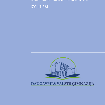
IZGLĪTĪBAI