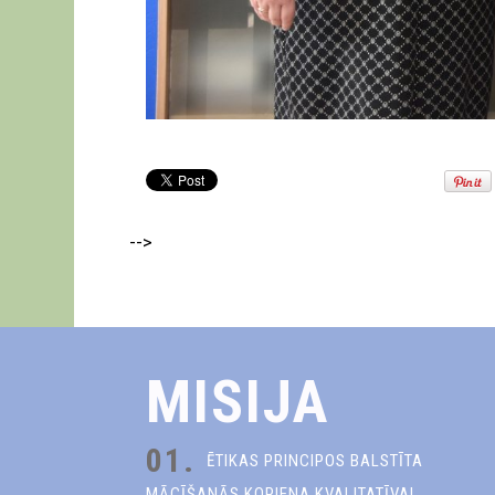
-->
MISIJA
01.
ĒTIKAS PRINCIPOS BALSTĪTA
MĀCĪŠANĀS KOPIENA KVALITATĪVAI