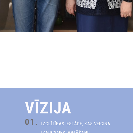
VĪZIJA
01.
IZGLĪTĪBAS IESTĀDE, KAS VEICINA
IZAUGSMES DOMĀŠANU