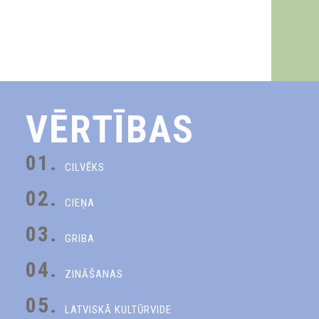
VĒRTĪBAS
01.
CILVĒKS
02.
CIEŅA
03.
GRIBA
04.
ZINĀŠANAS
05.
LATVISKĀ KULTŪRVIDE