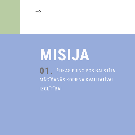
-->
MISIJA
01.
ĒTIKAS PRINCIPOS BALSTĪTA
MĀCĪŠANĀS KOPIENA KVALITATĪVAI
IZGLĪTĪBAI