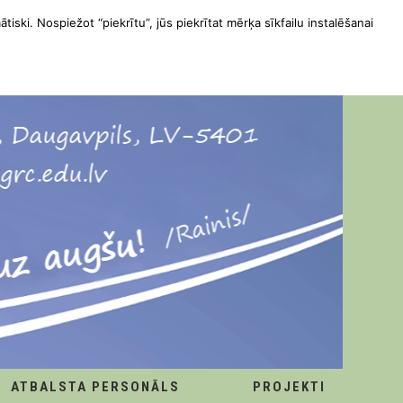
ātiski. Nospiežot “piekrītu”, jūs piekrītat mērķa sīkfailu instalēšanai
ATBALSTA PERSONĀLS
PROJEKTI