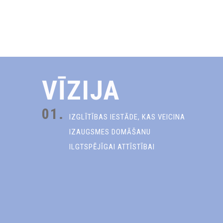
VĪZIJA
01.
IZGLĪTĪBAS IESTĀDE, KAS VEICINA
IZAUGSMES DOMĀŠANU
ILGTSPĒJĪGAI ATTĪSTĪBAI