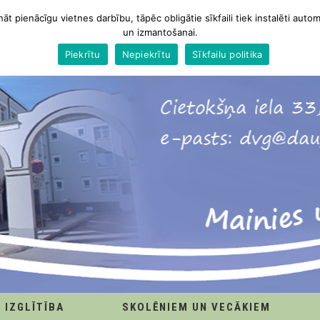
nāt pienācīgu vietnes darbību, tāpēc obligātie sīkfaili tiek instalēti autom
un izmantošanai.
Piekrītu
Nepiekrītu
Sīkfailu politika
IZGLĪTĪBA
SKOLĒNIEM UN VECĀKIEM