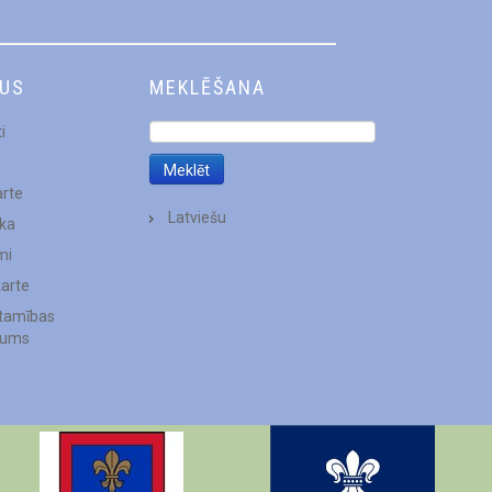
DUS
MEKLĒŠANA
i
arte
Latviešu
ēka
mi
karte
stamības
jums