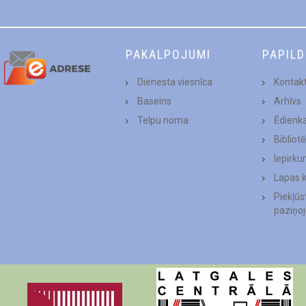
PAKALPOJUMI
PAPIL
Dienesta viesnīca
Kontakt
Baseins
Arhīvs
Telpu noma
Ēdienk
Bibliot
Iepirku
Lapas 
Piekļū
paziņo