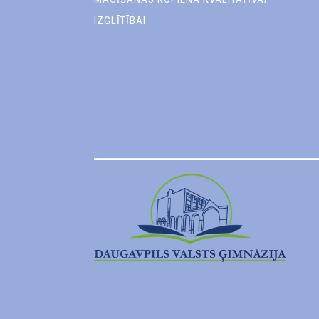
IZGLĪTĪBAI