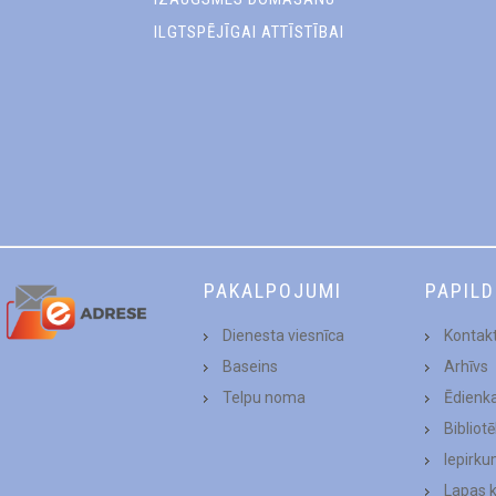
ILGTSPĒJĪGAI ATTĪSTĪBAI
PAKALPOJUMI
PAPIL
Dienesta viesnīca
Kontakt
Baseins
Arhīvs
Telpu noma
Ēdienk
Bibliot
Iepirku
Lapas 