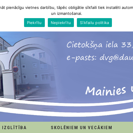
nāt pienācīgu vietnes darbību, tāpēc obligātie sīkfaili tiek instalēti autom
un izmantošanai.
Piekrītu
Nepiekrītu
Sīkfailu politika
IZGLĪTĪBA
SKOLĒNIEM UN VECĀKIEM