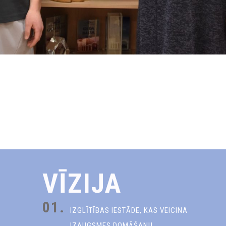
VĪZIJA
01.
IZGLĪTĪBAS IESTĀDE, KAS VEICINA
IZAUGSMES DOMĀŠANU