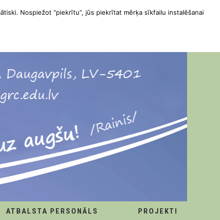
ātiski. Nospiežot “piekrītu”, jūs piekrītat mērķa sīkfailu instalēšanai
ATBALSTA PERSONĀLS
PROJEKTI