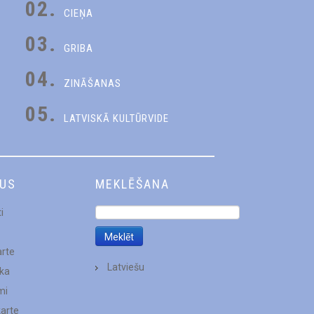
02.
CIEŅA
03.
GRIBA
04.
ZINĀŠANAS
05.
LATVISKĀ KULTŪRVIDE
DUS
MEKLĒŠANA
i
arte
Latviešu
ēka
mi
karte