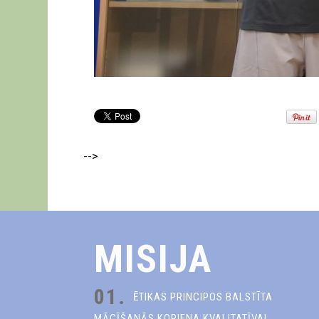
-->
MISIJA
01.
ĒTIKAS PRINCIPOS BALSTĪTA
MĀCĪŠANĀS KOPIENA KVALITATĪVAI