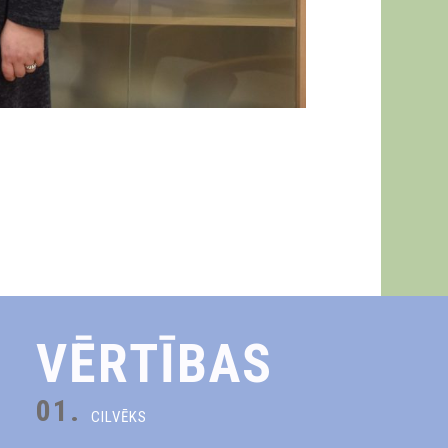
VĒRTĪBAS
01.
CILVĒKS