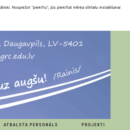
ātiski. Nospiežot “piekrītu”, jūs piekrītat mērķa sīkfailu instalēšanai
ATBALSTA PERSONĀLS
PROJEKTI