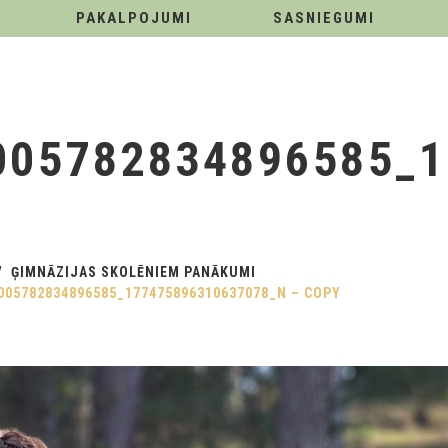
PAKALPOJUMI
SASNIEGUMI
005782834896585_1
ĢIMNĀZIJAS SKOLĒNIEM PANĀKUMI
005782834896585_177475896310637078_N – COPY