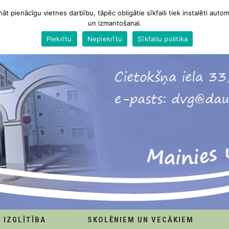
nāt pienācīgu vietnes darbību, tāpēc obligātie sīkfaili tiek instalēti autom
un izmantošanai.
Piekrītu
Nepiekrītu
Sīkfailu politika
IZGLĪTĪBA
SKOLĒNIEM UN VECĀKIEM