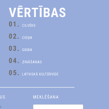
VĒRTĪBAS
01.
CILVĒKS
02.
CIEŅA
03.
GRIBA
04.
ZINĀŠANAS
05.
LATVISKĀ KULTŪRVIDE
DUS
MEKLĒŠANA
i