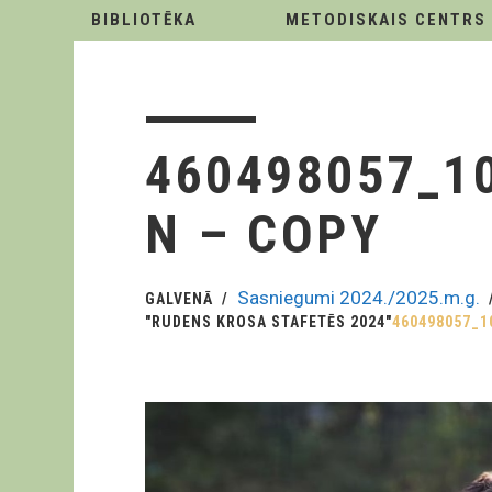
BIBLIOTĒKA
METODISKAIS CENTRS
460498057_1
N – COPY
Sasniegumi 2024./2025.m.g.
GALVENĀ
"RUDENS KROSA STAFETĒS 2024"
460498057_1