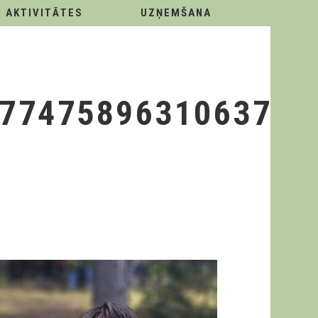
AKTIVITĀTES
UZŅEMŠANA
7747589631063707