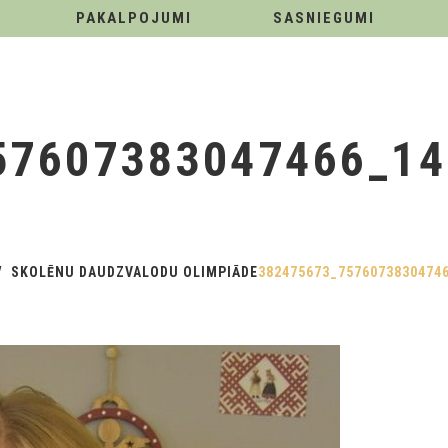
PAKALPOJUMI
SASNIEGUMI
57607383047466_14
SKOLĒNU DAUDZVALODU OLIMPIĀDE
382475673_7576073830474