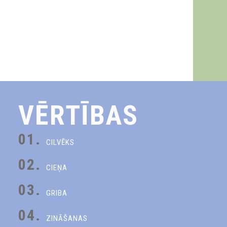
VĒRTĪBAS
01.
CILVĒKS
02.
CIEŅA
03.
GRIBA
04.
ZINĀŠANAS