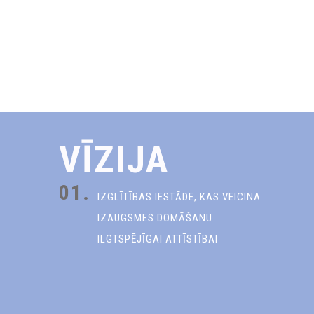
VĪZIJA
01.
IZGLĪTĪBAS IESTĀDE, KAS VEICINA
IZAUGSMES DOMĀŠANU
ILGTSPĒJĪGAI ATTĪSTĪBAI