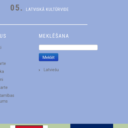
05.
LATVISKĀ KULTŪRVIDE
DUS
MEKLĒŠANA
i
arte
Latviešu
ēka
mi
karte
stamības
jums