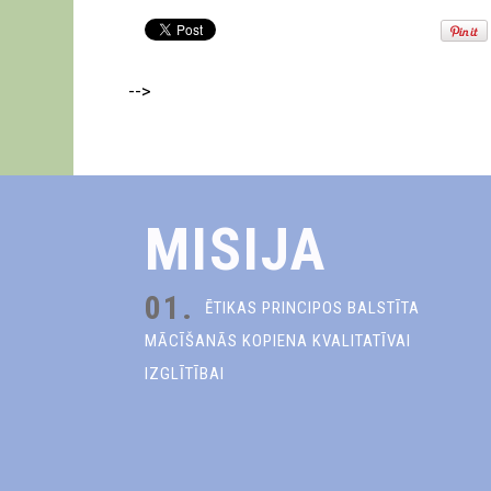
-->
MISIJA
01.
ĒTIKAS PRINCIPOS BALSTĪTA
MĀCĪŠANĀS KOPIENA KVALITATĪVAI
IZGLĪTĪBAI