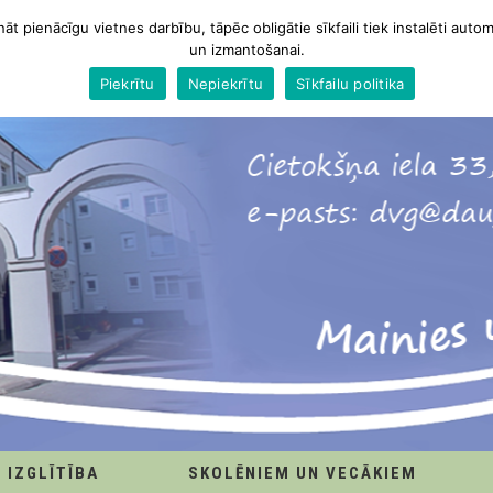
nāt pienācīgu vietnes darbību, tāpēc obligātie sīkfaili tiek instalēti autom
un izmantošanai.
Piekrītu
Nepiekrītu
Sīkfailu politika
IZGLĪTĪBA
SKOLĒNIEM UN VECĀKIEM