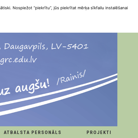
ātiski. Nospiežot “piekrītu”, jūs piekrītat mērķa sīkfailu instalēšanai
ATBALSTA PERSONĀLS
PROJEKTI