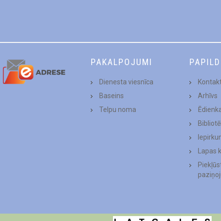
PAKALPOJUMI
PAPIL
Dienesta viesnīca
Kontakt
Baseins
Arhīvs
Telpu noma
Ēdienk
Bibliot
Iepirku
Lapas 
Piekļū
paziņo