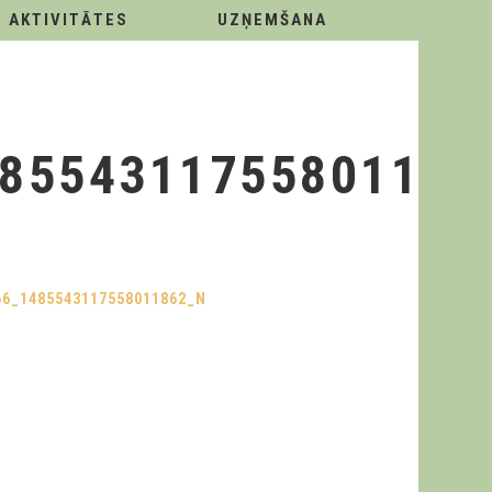
AKTIVITĀTES
UZŅEMŠANA
8554311755801186
66_1485543117558011862_N